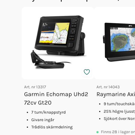
Art. nr
13317
Art. nr
14043
Garmin Echomap Uhd2
Raymarine Ax
72cv Gt20
9 tum/touchsk
25% högre ljuss
7 tum/knappstyrd
Sjökort över No
Givare ingår
Trådlös skärmdelning
Finns
28
i lager o