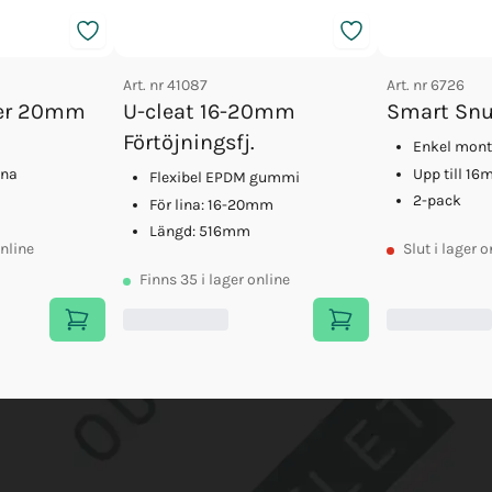
Art. nr
41087
Art. nr
6726
er 20mm
U-cleat 16-20mm
Smart Sn
Förtöjningsfj.
Enkel mont
ina
Upp till 16
Flexibel EPDM gummi
2-pack
För lina: 16-20mm
Längd: 516mm
online
Slut
i lager o
Finns
35
i lager online