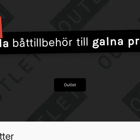
galna pr
båttillbehör till
da
Outlet
ter