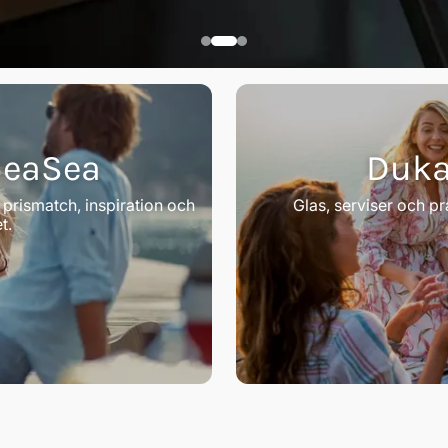
SeaSea
Duka
på
ser
, prismatch, inspiration och
Glas, serviser och p
t.
ne
plottrar och hitta rätt modell