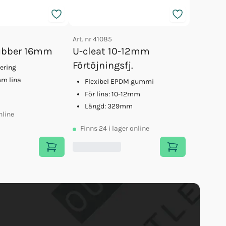
Art. nr
41085
ubber 16mm
U-cleat 10-12mm
Förtöjningsfj.
ering
mm lina
Flexibel EPDM gummi
För lina: 10-12mm
Längd: 329mm
nline
Finns
24
i lager online