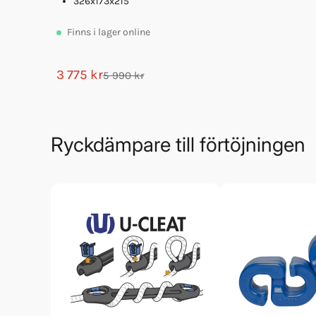
326x173x215
Finns
i lager online
3 775 kr
5 990 kr
Ryckdämpare till förtöjningen