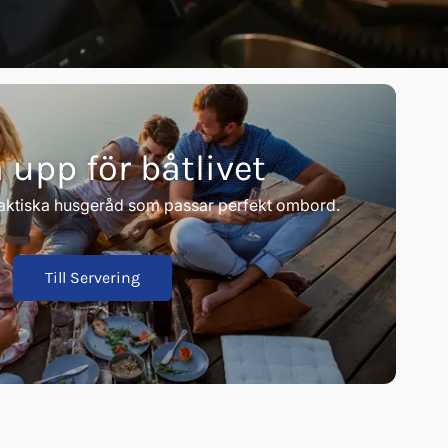
 upp för båtlivet
raktiska husgeråd som passar perfekt ombord.
Till Servering