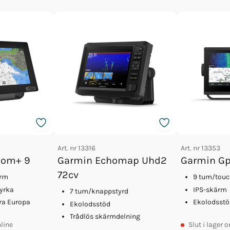
Art. nr
13316
Art. nr
13353
iom+ 9
Garmin Echomap Uhd2
Garmin G
72cv
ärm
9 tum/tou
tyrka
IPS-skärm
7 tum/knappstyrd
rra Europa
Ekolodsstö
Ekolodsstöd
Trådlös skärmdelning
nline
Slut
i lager o