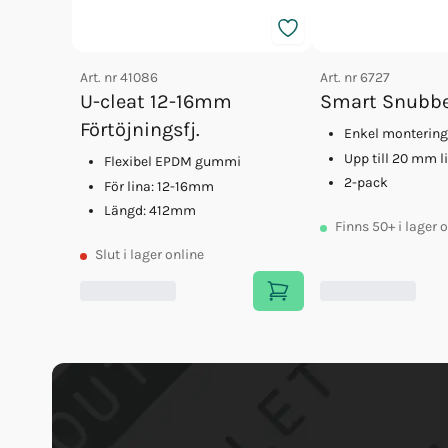
Art. nr
41086
Art. nr
6727
U-cleat 12-16mm
Smart Snubb
Förtöjningsfj.
Enkel montering
Upp till 20 mm l
Flexibel EPDM gummi
2-pack
För lina: 12-16mm
Längd: 412mm
Finns
50+
i lager 
Slut
i lager online