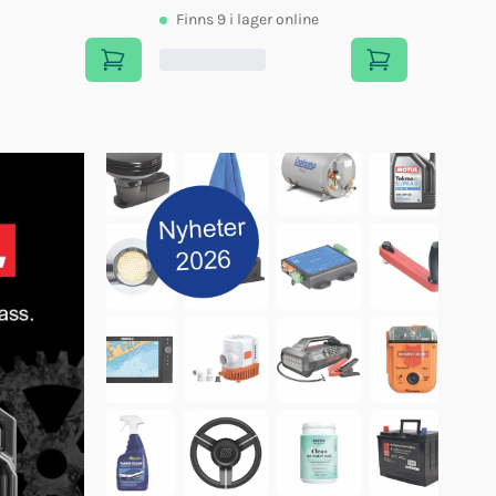
Finns
9
i lager online