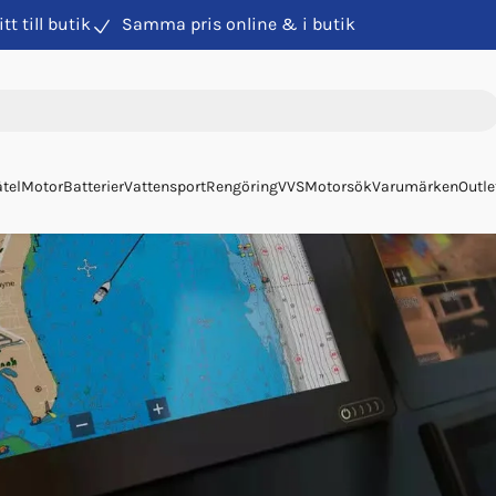
itt till butik
Samma pris online & i butik
tel
Motor
Batterier
Vattensport
Rengöring
VVS
Motorsök
Varumärken
Outle