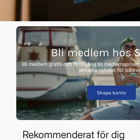
RAYMARINE
Bli medlem hos 
Superpri
Bli medlem gratis och få tillgång till medlemspriser
aktuella nyheter för båtlive
Raymari
Skapa konto
plottrar
Se vårt utbud av Raymarine 
för din båt.
Rekommenderat för dig