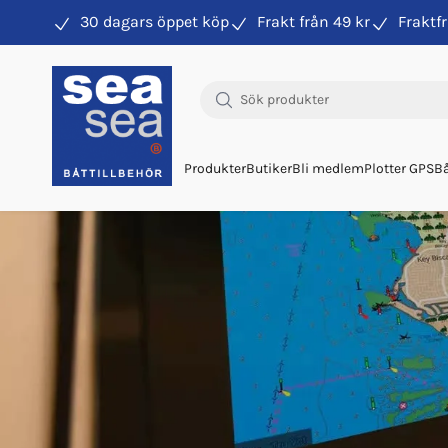
30 dagars öppet köp
Frakt från 49 kr
Fraktfr
Produkter
Butiker
Bli medlem
Plotter GPS
Bå