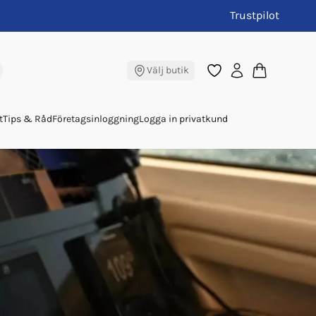
Trustpilot
Välj butik
t
Tips & Råd
Företagsinloggning
Logga in privatkund