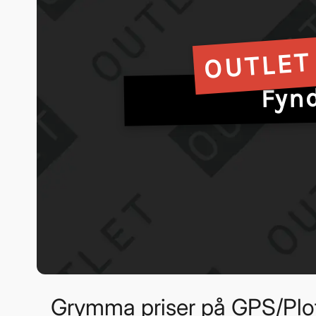
OUTLET
Fyn
Grymma priser på GPS/Plot