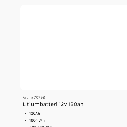
Se alla Raymarine-plottrar
Art. nr
70798
Litiumbatteri 12v 130ah
130Ah
1664 Wh