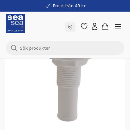
Frakt från 49 kr
Tankventiler
Fraktfritt till butik
Samma pris online & i butik