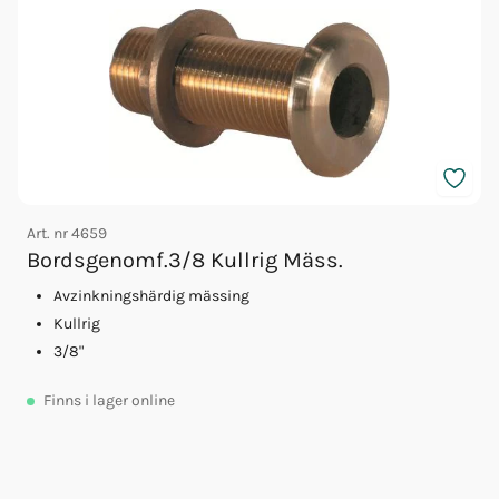
Art. nr
4659
Bordsgenomf.3/8 Kullrig Mäss.
Avzinkningshärdig mässing
Kullrig
A
3/8"
Finns
i lager online