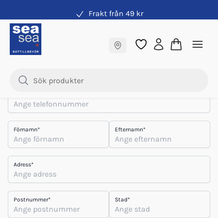
Frakt från 49 kr
Skapa konto
Fraktfritt till butik
Samma pris online & i butik
E-post
*
Telefon
*
Förnamn
*
Efternamn
*
Adress
*
Postnummer
*
Stad
*