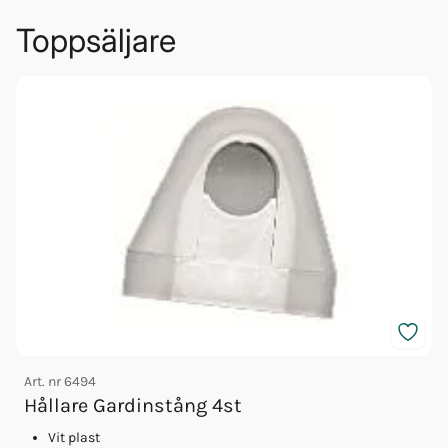
Toppsäljare
Art. nr
6494
A
Hållare Gardinstång 4st
Vit plast