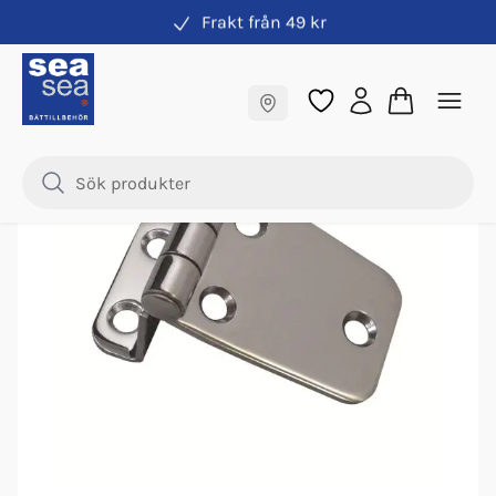
Frakt från 49 kr
Gångjärn
Fraktfritt till butik
Samma pris online & i butik