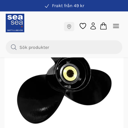
Frakt från 49 kr
Propeller
Fraktfritt till butik
Samma pris online & i butik