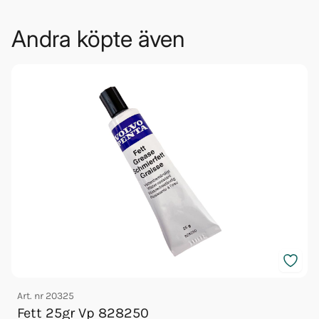
Andra köpte även
Art. nr
20325
A
Fett 25gr Vp 828250