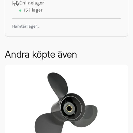
Onlinelager
15
i lager
Hämtar lager…
Andra köpte även