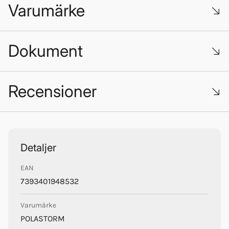
Varumärke
Dokument
Suzuki_med_SeaSea_art.pdf
Recensioner
Trustpilot
PolaStorm
Detaljer
EAN
7393401948532
Varumärke
POLASTORM