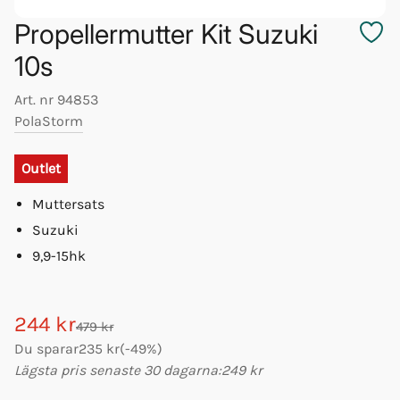
Propellermutter Kit Suzuki
10s
Art. nr
94853
PolaStorm
Outlet
Muttersats
Suzuki
9,9-15hk
244 kr
479 kr
Du sparar
235 kr
(
-
49
%)
Lägsta pris senaste 30 dagarna:
249 kr