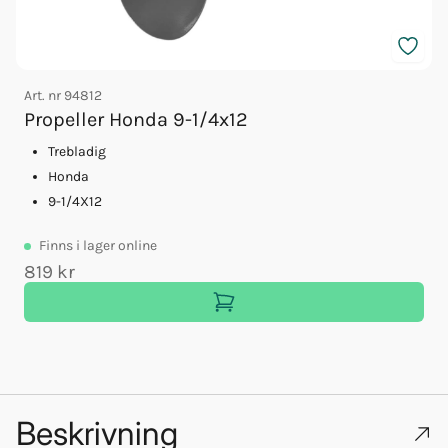
Art. nr
94812
A
Propeller Honda 9-1/4x12
Trebladig
Honda
9-1/4X12
Finns
i lager online
819 kr
Beskrivning