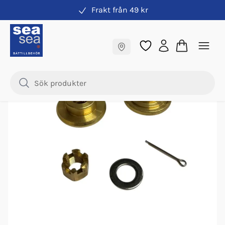
Frakt från 49 kr
Propeller
Fraktfritt till butik
-
49
%
Samma pris online & i butik