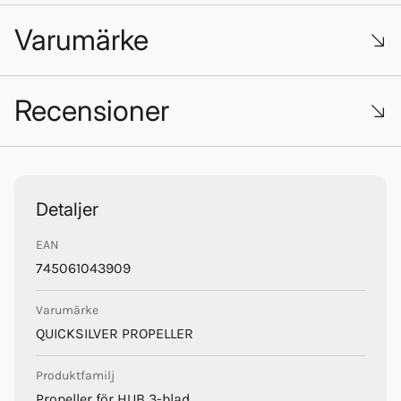
Varumärke
Recensioner
Trustpilot
Quicksilver Propellers
Detaljer
EAN
745061043909
Varumärke
QUICKSILVER PROPELLER
Produktfamilj
Propeller för HUB 3-blad