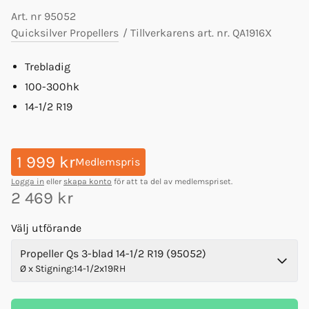
Art. nr
95052
Quicksilver Propellers
/
Tillverkarens art. nr.
QA1916X
Trebladig
100-300hk
14-1/2 R19
1 999 kr
Medlemspris
Logga in
eller
skapa konto
för att ta del av medlemspriset.
2 469 kr
Välj utförande
Propeller Qs 3-blad 14-1/2 R19 (95052)
Ø x Stigning
:
14-1/2x19RH