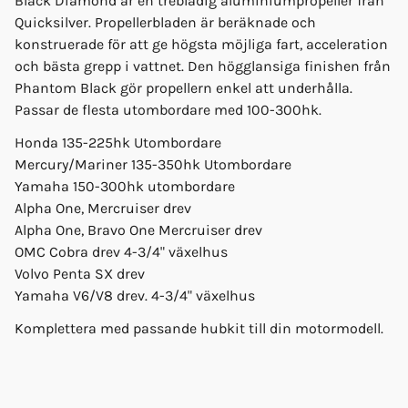
Black Diamond är en trebladig aluminiumpropeller från
Quicksilver. Propellerbladen är beräknade och
konstruerade för att ge högsta möjliga fart, acceleration
och bästa grepp i vattnet. Den högglansiga finishen från
Phantom Black gör propellern enkel att underhålla.
Passar de flesta utombordare med 100-300hk.
Honda 135-225hk Utombordare
Mercury/Mariner 135-350hk Utombordare
Yamaha 150-300hk utombordare
Alpha One, Mercruiser drev
Alpha One, Bravo One Mercruiser drev
OMC Cobra drev 4-3/4" växelhus
Volvo Penta SX drev
Yamaha V6/V8 drev. 4-3/4" växelhus
Komplettera med passande hubkit till din motormodell.