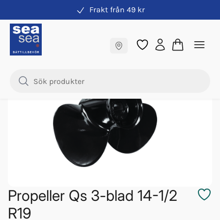
Frakt från 49 kr
Propeller
Fraktfritt till butik
Samma pris online & i butik
Propeller Qs 3-blad 14-1/2
R19