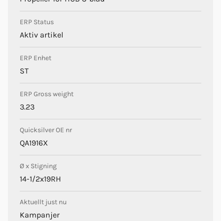
ERP Status
Aktiv artikel
ERP Enhet
ST
ERP Gross weight
3.23
Quicksilver OE nr
QA1916X
Ø x Stigning
14-1/2x19RH
Aktuellt just nu
Kampanjer