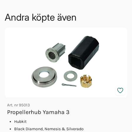
Andra köpte även
Art. nr
95013
Propellerhub Yamaha 3
Hubkit
A
Black Diamond, Nemesis & Silverado