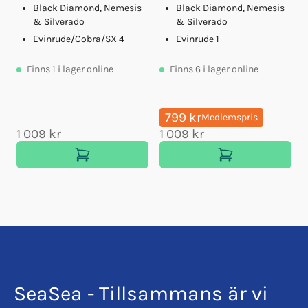
Black Diamond, Nemesis
Black Diamond, Nemesis
& Silverado
& Silverado
Evinrude/Cobra/SX 4
Evinrude 1
Finns
1
i lager online
Finns
6
i lager online
799 kr
Medlemspris
1 009 kr
1 009 kr
SeaSea - Tillsammans är vi