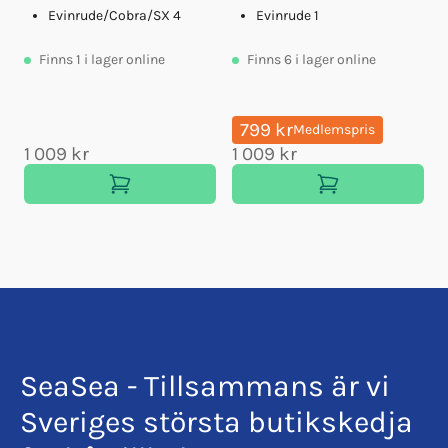
Evinrude/Cobra/SX 4
Evinrude 1
Finns
1
i lager online
Finns
6
i lager online
799 kr
Medlemspris
1 009 kr
1 009 kr
SeaSea - Tillsammans är vi
Sveriges största butikskedja