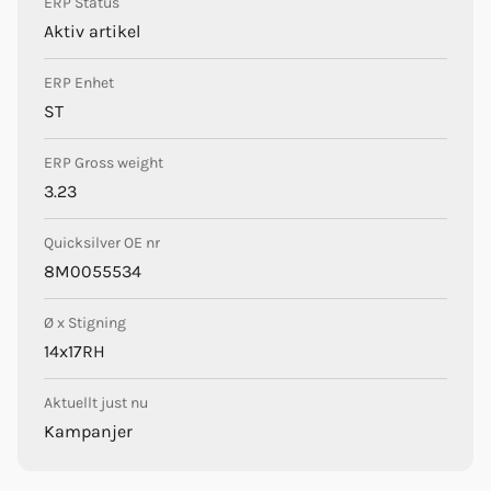
ERP Status
Aktiv artikel
ERP Enhet
ST
ERP Gross weight
3.23
Quicksilver OE nr
8M0055534
Ø x Stigning
14x17RH
Aktuellt just nu
Kampanjer