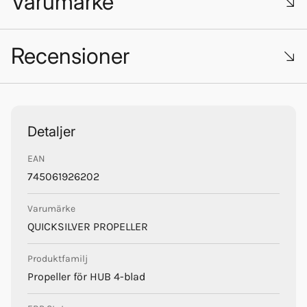
Varumärke
Recensioner
Trustpilot
Quicksilver Propellers
Detaljer
EAN
745061926202
Varumärke
QUICKSILVER PROPELLER
Produktfamilj
Propeller för HUB 4-blad