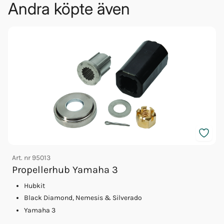
Andra köpte även
Art. nr
95013
Propellerhub Yamaha 3
Hubkit
A
Black Diamond, Nemesis & Silverado
Yamaha 3