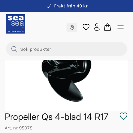
Frakt från 49 kr
Propeller
Fraktfritt till butik
Samma pris online & i butik
Propeller Qs 4-blad 14 R17
Art. nr
95078