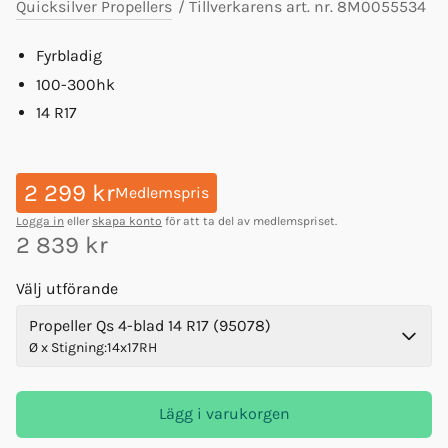
Quicksilver Propellers
/
Tillverkarens art. nr.
8M0055534
Fyrbladig
100-300hk
14 R17
2 299 kr
Medlemspris
Logga in
eller
skapa konto
för att ta del av medlemspriset.
2 839 kr
Välj utförande
Propeller Qs 4-blad 14 R17 (95078)
Ø x Stigning
:
14x17RH
Lägg i varukorgen