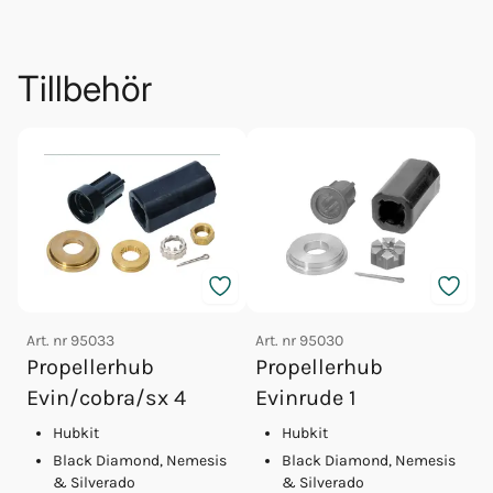
Tillbehör
Art. nr
95033
Art. nr
95030
Propellerhub
Propellerhub
A
Evin/cobra/sx 4
Evinrude 1
Hubkit
Hubkit
Black Diamond, Nemesis
Black Diamond, Nemesis
& Silverado
& Silverado