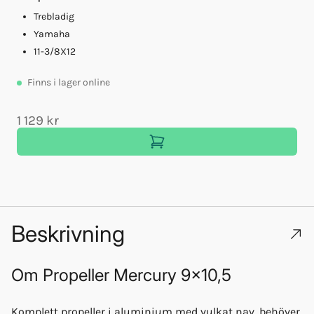
Trebladig
Yamaha
11-3/8X12
Finns
i lager online
1 129 kr
1
Beskrivning
Om
Propeller Mercury 9x10,5
Komplett propeller i aluminium med vulkat nav, behöver