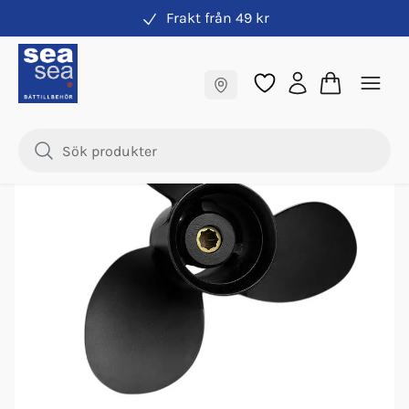
Frakt från 49 kr
Propeller
Fraktfritt till butik
Samma pris online & i butik