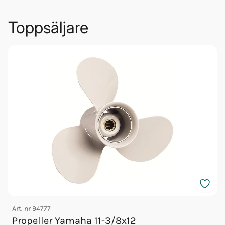
Toppsäljare
Art. nr
94777
A
Propeller Yamaha 11-3/8x12