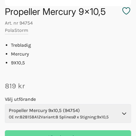
Propeller Mercury 9x10,5
Art. nr
94754
PolaStorm
Trebladig
Mercury
9X10,5
819 kr
Välj utförande
Propeller Mercury 9x10,5 (94754)
OE nr
:
828158A12
Variant
:
8 Splines
Ø x Stigning
:
9x10,5