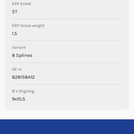
ERP Enhet
ST
ERP Gross weight
1.5
Variant
8 Splines
OE nr
828158A12
Ø x Stigning
9x10,5