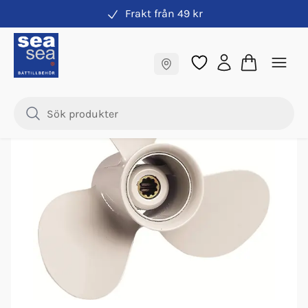
Frakt från 49 kr
Propeller
Fraktfritt till butik
Samma pris online & i butik