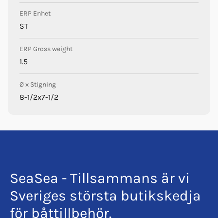
ERP Enhet
ST
ERP Gross weight
1.5
Ø x Stigning
8-1/2x7-1/2
SeaSea - Tillsammans är vi
Sveriges största butikskedja
för båttillbehör.