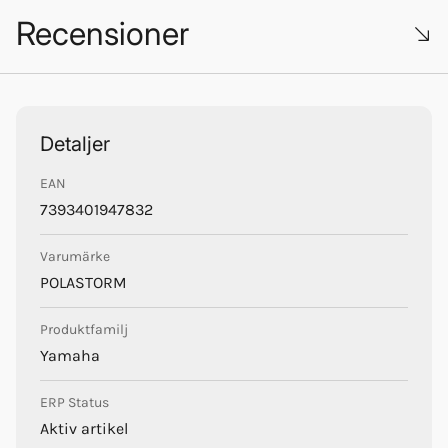
Yamaha_med_SeaSea_art.pdf
Recensioner
PolaStorm
Trustpilot
Detaljer
EAN
7393401947832
Varumärke
POLASTORM
Produktfamilj
Yamaha
ERP Status
Aktiv artikel