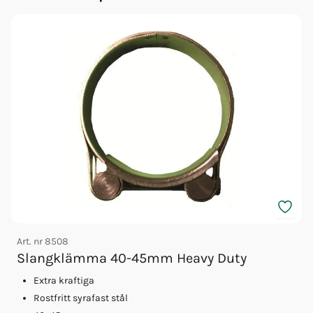
Art. nr
8508
A
Slangklämma 40-45mm Heavy Duty
Extra kraftiga
Rostfritt syrafast stål