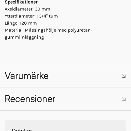
Specifikationer
Axeldiameter: 30 mm
Ytterdiameter: 1 3/4" tum
Längd: 120 mm
Material: Mässingshölje med polyuretan-
gummiinläggning
Varumärke
Recensioner
Vetus
Trustpilot
Detaljer