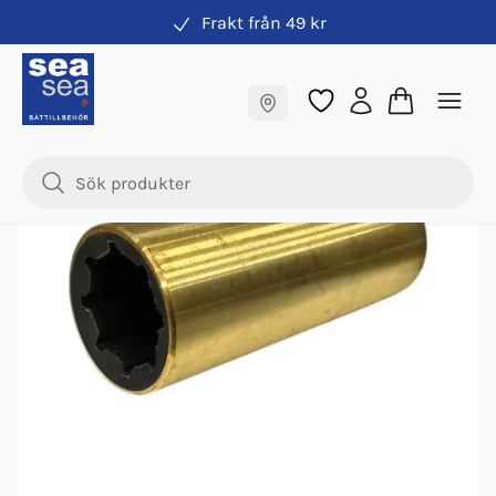
Frakt från 49 kr
Drevdelar & axeltätningar
Fraktfritt till butik
Samma pris online & i butik