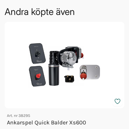
Andra köpte även
Art. nr
38295
A
Ankarspel Quick Balder Xs600