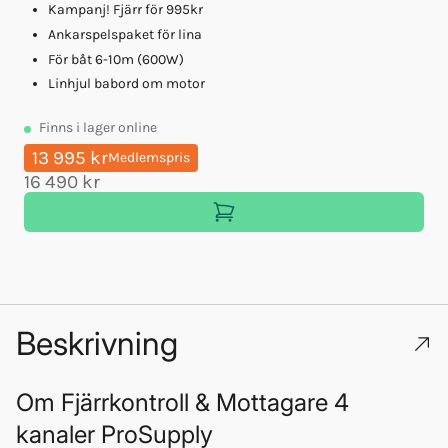
Kampanj! Fjärr för 995kr
Ankarspelspaket för lina
För båt 6-10m (600W)
Linhjul babord om motor
Finns
i lager online
13 995 kr
Medlemspris
16 490 kr
Beskrivning
Om
Fjärrkontroll & Mottagare 4
kanaler ProSupply