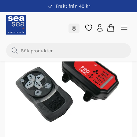
Frakt från 49 kr
Fjärrkontroller & manöverpaneler
Fraktfritt till butik
Samma pris online & i butik