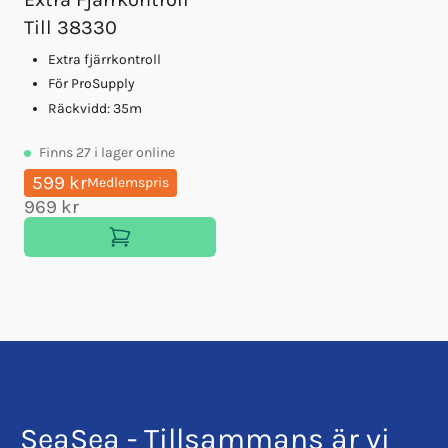
Till 38330
Extra fjärrkontroll
För ProSupply
Räckvidd: 35m
Finns
27
i lager online
599 kr
Medlemspris
969 kr
SeaSea - Tillsammans är vi