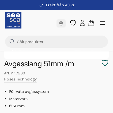
Frakt från 49 kr
Avgassystem
Fraktfritt till butik
Samma pris online & i butik
Avgasslang 51mm /m
Art. nr
7230
Hoses Technology
För våta avgassystem
Metervara
Ø 51 mm