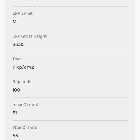
ERP Enhet
M
ERP Gross weight
35.35
Tryck
7 kp/cm2
Böjn.radie
100
Inner Ø (mm)
51
Ytter Ø (mm)
55