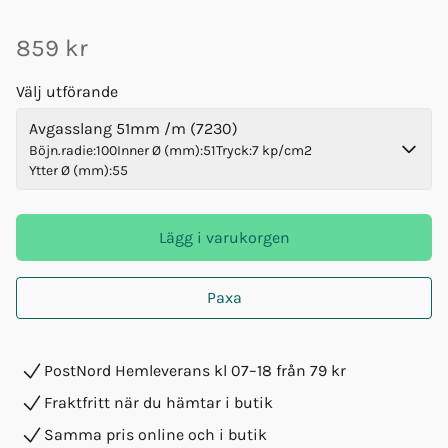
859 kr
Välj utförande
Avgasslang 51mm /m (7230)
Böjn.radie
:
100
Inner Ø (mm)
:
51
Tryck
:
7 kp/cm2
Ytter Ø (mm)
:
55
Lägg i varukorgen
Paxa
PostNord Hemleverans kl 07–18 från 79 kr
Fraktfritt när du hämtar i butik
Samma pris online och i butik