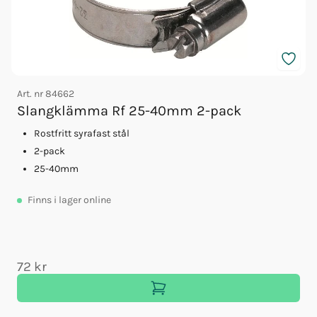
Art. nr
84662
A
Slangklämma Rf 25-40mm 2-pack
Rostfritt syrafast stål
2-pack
25-40mm
Finns
i lager online
72 kr