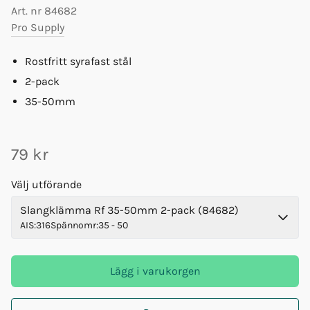
Art. nr
84682
Pro Supply
Rostfritt syrafast stål
2-pack
35-50mm
79 kr
Välj utförande
Slangklämma Rf 35-50mm 2-pack (84682)
AIS
:
316
Spännomr
:
35 - 50
Lägg i varukorgen