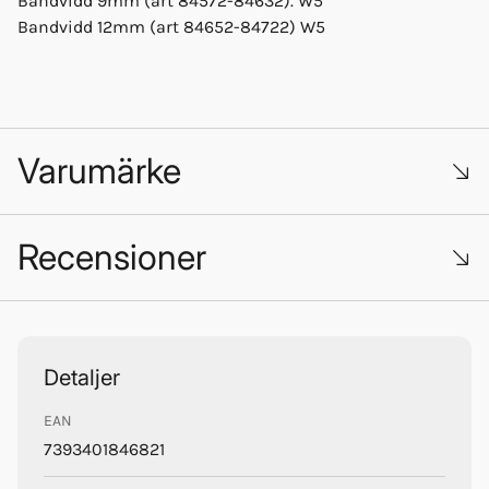
Bandvidd 9mm (art 84572-84632). W5
Bandvidd 12mm (art 84652-84722) W5
Varumärke
Recensioner
Trustpilot
Detaljer
EAN
Pro Supply
7393401846821