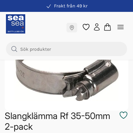
Frakt från 49 kr
Slangklämmor
Fraktfritt till butik
Samma pris online & i butik
Slangklämma Rf 35-50mm
2-pack