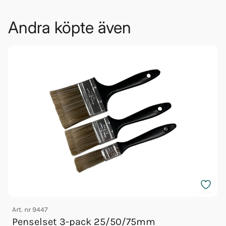
Andra köpte även
Art. nr
9447
A
Penselset 3-pack 25/50/75mm