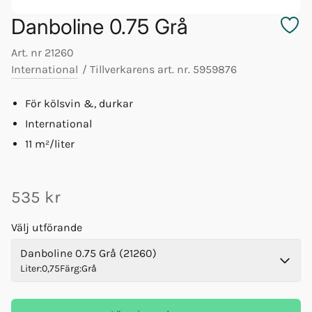
Danboline 0.75 Grå
Art. nr
21260
International
/
Tillverkarens art. nr.
5959876
För kölsvin &, durkar
International
11 m²/liter
535 kr
Välj utförande
Danboline 0.75 Grå (21260)
Liter
:
0,75
Färg
:
Grå