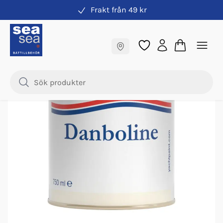
Frakt från 49 kr
International Lackfärg
Fraktfritt till butik
Samma pris online & i butik