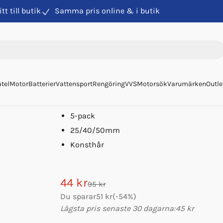
itt till butik
Samma pris online & i butik
 5-pack 2x25/2x40/50
Penselset 5-pack 2x25
Art. nr
9446
M-Protect
tel
Motor
Batterier
Vattensport
Rengöring
VVS
Motorsök
Varumärken
Outle
Outlet
5-pack
25/40/50mm
Konsthår
44 kr
95 kr
Du sparar
51 kr
(
-
54
%)
Lägsta pris senaste 30 dagarna:
45 kr