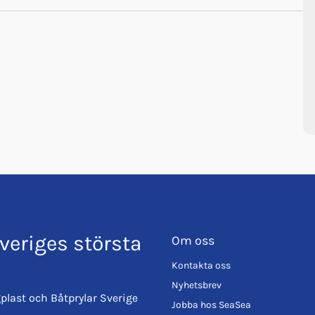
veriges största
Om oss
Kontakta oss
Nyhetsbrev
plast och Båtprylar Sverige
Jobba hos SeaSea