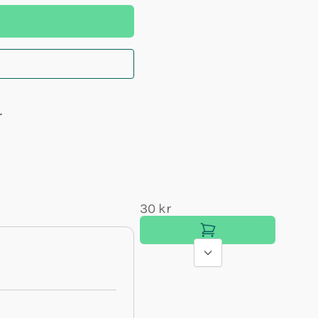
r
30 kr
50 kr