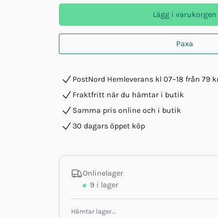
Lägg i varukorgen
Paxa
PostNord Hemleverans kl 07–18 från 79 k
Fraktfritt när du hämtar i butik
Samma pris online och i butik
30 dagars öppet köp
Onlinelager
9
i lager
Hämtar lager…