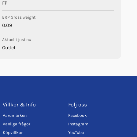
FP
ERP Gross weight
0.09
Aktuellt just nu
Outlet
Villkor & Info
Följ oss
Varumärken
Facebook
Vanliga frågor
Instagram
Köpvillkor
YouTube