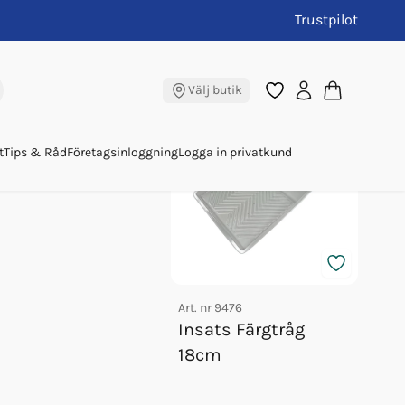
Trustpilot
/2x40/50
Andra köpte även
Välj butik
t
Tips & Råd
Företagsinloggning
Logga in privatkund
Art. nr
9476
Art. nr
Insats Färgtråg
Mask
18cm
18m