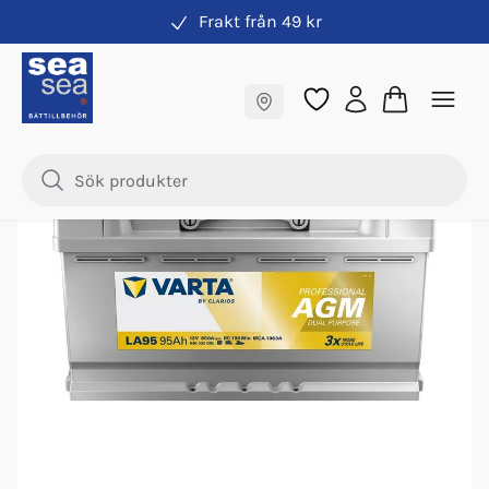
Frakt från 49 kr
Förbrukningsbatteri
Fraktfritt till butik
-
14
%
Samma pris online & i butik