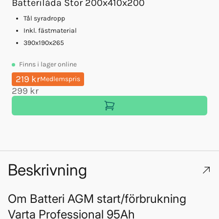
Batterilåda Stor 200x410x200
Tål syradropp
Inkl. fästmaterial
390x190x265
Finns
i lager online
219 kr
Medlemspris
299 kr
1
Beskrivning
Om
Batteri AGM start/förbrukning
Varta Professional 95Ah