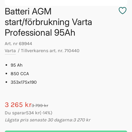
Batteri AGM
start/förbrukning Varta
Professional 95Ah
Art. nr
69944
Varta
/
Tillverkarens art. nr.
710440
95 Ah
850 CCA
353x175x190
3 265 kr
3 799 kr
Du sparar
534 kr
(
-
14
%)
Lägsta pris senaste 30 dagarna:
3 270 kr