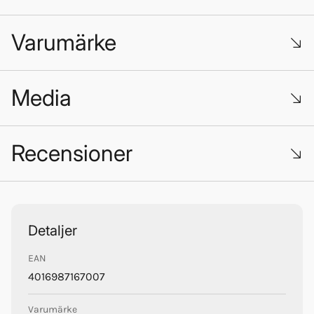
Varumärke
Media
Recensioner
Batterier från VARTA - SLI, EFB & AGM
Varta
Trustpilot
Detaljer
EAN
4016987167007
Varumärke