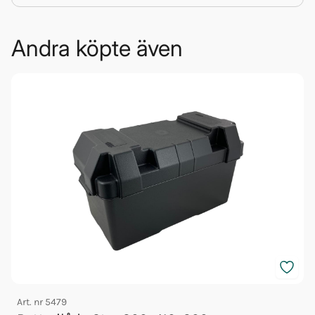
Andra köpte även
Art. nr
5479
A