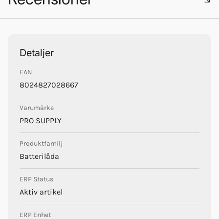
Trustpilot
Detaljer
EAN
Pro Supply
8024827028667
Varumärke
PRO SUPPLY
Produktfamilj
Batterilåda
ERP Status
Aktiv artikel
ERP Enhet