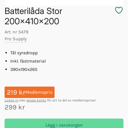
Batterilåda Stor
200x410x200
Art. nr
5479
Pro Supply
Tål syradropp
Inkl. fästmaterial
390x190x265
219 kr
Medlemspris
Logga in
eller
skapa konto
för att ta del av medlemspriset.
299 kr
Lägg i varukorgen