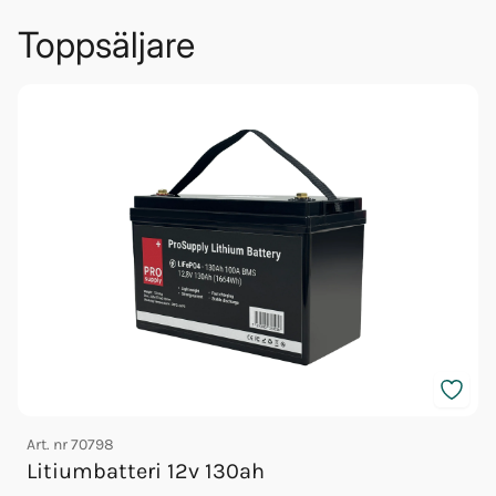
Toppsäljare
Art. nr
70798
A
Litiumbatteri 12v 130ah