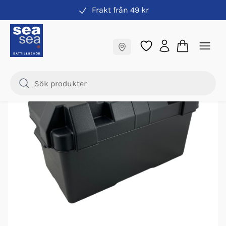
Frakt från 49 kr
Batterilådor
Fraktfritt till butik
Samma pris online & i butik