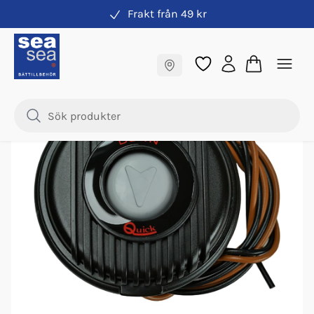
Frakt från 49 kr
Ankarspel tillbehör & reservdelar
Fraktfritt till butik
Samma pris online & i butik