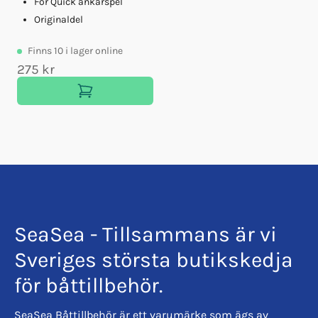
För Quick ankarspel
Originaldel
Finns
10
i lager online
275 kr
SeaSea - Tillsammans är vi
Sveriges största butikskedja
för båttillbehör.
SeaSea Båttillbehör är ett varumärke som ägs av