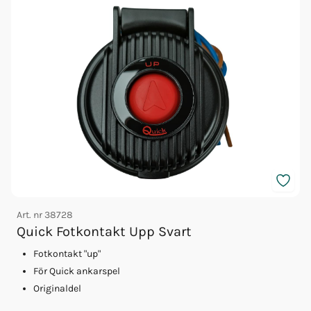
Art. nr
38728
A
Quick Fotkontakt Upp Svart
Fotkontakt "up"
För Quick ankarspel
Originaldel