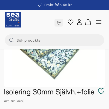
Frakt från 49 kr
Motorrumsisolering
Fraktfritt till butik
Samma pris online & i butik
Isolering 30mm Självh.+folie
Art. nr
6435