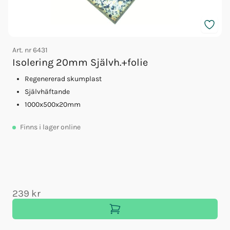
Art. nr
6431
Isolering 20mm Självh.+folie
Regenererad skumplast
A
Självhäftande
1000x500x20mm
Finns
i lager online
239 kr