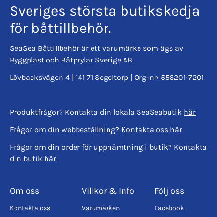
Ja, materialet är självslocknande enligt norm ASTMD
Sveriges största butikskedja
1692.
för båttillbehör.
Vad har materialet för densitet?
SeaSea Båttillbehör är ett varumärke som ägs av
Materialets densitet är angiven till 100 kg/m³.
Byggplast och Båtprylar Sverige AB.
Lövbacksvägen 4 | 141 71 Segeltorp | Org-nr: 556201-7201
Produktfrågor? Kontakta din lokala SeaSeabutik
här
Frågor om din webbeställning? Kontakta oss
här
Frågor om din order för upphämtning i butik? Kontakta
din butik
här
Om oss
Villkor & Info
Följ oss
Kontakta oss
Varumärken
Facebook