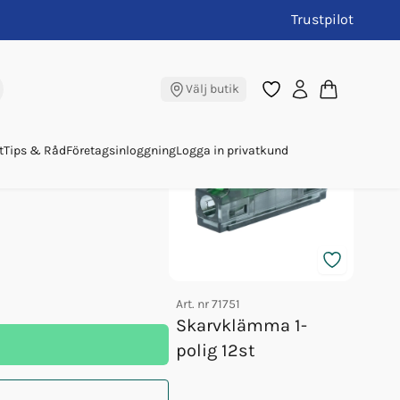
Trustpilot
 12a
Andra köpte även
Välj butik
t
Tips & Råd
Företagsinloggning
Logga in privatkund
Art. nr
71751
Art. nr
Skarvklämma 1-
Han
polig 12st
Seaf