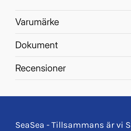
Varumärke
Dokument
5980_Manual.pdf
Recensioner
Trustpilot
Seaflo
SeaSea - Tillsammans är vi S