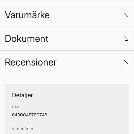
Varumärke
Dokument
Konvertering_av_Wallas_servicesats.pdf
Recensioner
Wallas
Trustpilot
Detaljer
EAN
6430049790749
Varumärke