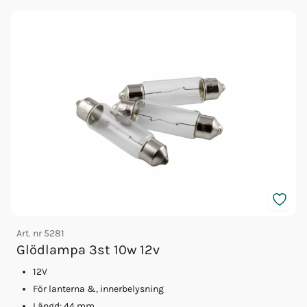
Art. nr
5281
A
Glödlampa 3st 10w 12v
12V
För lanterna &, innerbelysning
Längd: 44 mm