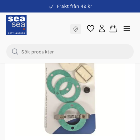
Frakt från 49 kr
Sprit- & fotogenvärmare
Fraktfritt till butik
Samma pris online & i butik