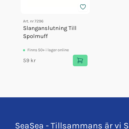
Art. nr
7296
Slanganslutning Till
Spolmuff
Finns
50+
i lager online
59 kr
SeaSea - Tillsammans är vi S