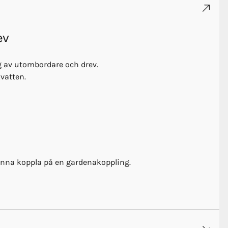
ev
 av utombordare och drev.
kvatten.
 kunna koppla på en gardenakoppling.