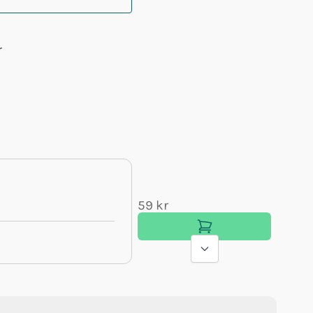
r
59 kr
49 kr