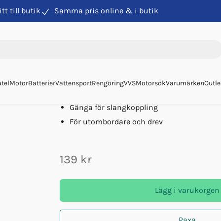
itt till butik
Samma pris online & i butik
drevsäck
Spolmuff F Utombordare O Drev
Spolmuff F Utombordare
Art. nr
7293
Easterner
tel
Motor
Batterier
Vattensport
Rengöring
VVS
Motorsök
Varumärken
Outle
För sötvattenspolning
Gänga för slangkoppling
För utombordare och drev
139 kr
Lägg i varukorgen
Paxa