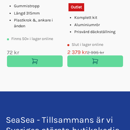
Gummistropp
Outlet
Längd 315mm
Komplett kit
Plastkrok &, ankare i
Aluminiumrör
änden
Prisvärd däckställning
Finns
50+
i lager online
Slut
i lager online
2 379 kr
72 kr
2 995 kr
SeaSea - Tillsammans är vi