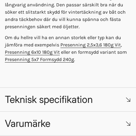
långvarig användning. Den passar särskilt bra när du
söker ett slitstarkt skydd för vintertäckning av båt och
andra täckbehov där du vill kunna spänna och fästa
presenningen säkert med öljetter.
Om du hellre vill ha en annan storlek eller typ kan du
jämföra med exempelvis
Presenning 2,5x3,6 180g Vit
,
Presenning 6x10 180g Vit
eller en formsydd variant som
Presenning 5x7 Formsydd 240g
.
Teknisk specifikation
Varumärke
Vikt: 250 g/m²
Färg/utförande: Transparent och rutarmerad