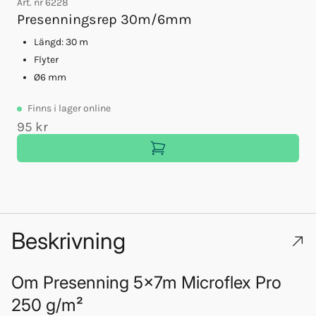
Art. nr
6228
A
Presenningsrep 30m/6mm
Längd: 30 m
Flyter
Ø6 mm
Finns
i lager online
95 kr
Beskrivning
Om
Presenning 5x7m Microflex Pro
250 g/m²