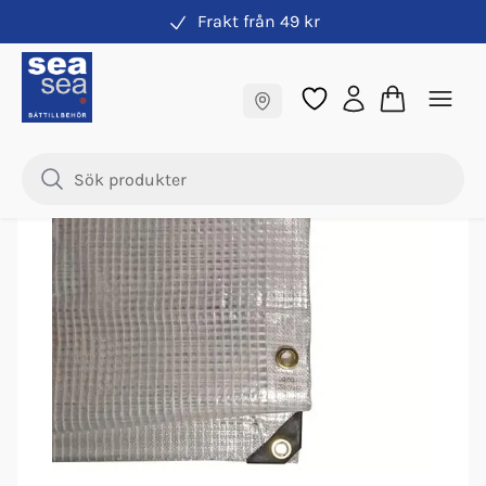
Frakt från 49 kr
Presenning
Fraktfritt till butik
Samma pris online & i butik