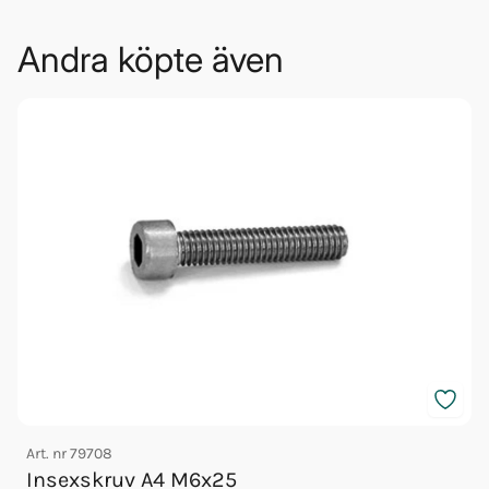
Andra köpte även
Art. nr
79708
A
Insexskruv A4 M6x25