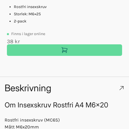
Rostfri insexskruv
Storlek: M6×25
2-pack
Finns
i lager online
38 kr
3
Beskrivning
Om
Insexskruv Rostfri A4 M6x20
Rostfri insexskruv (MC6S)
Mått M6x20mm