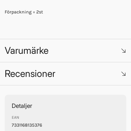
Förpackning = 2st
Varumärke
Recensioner
Trustpilot
Detaljer
EAN
Pro Supply
7331168135376