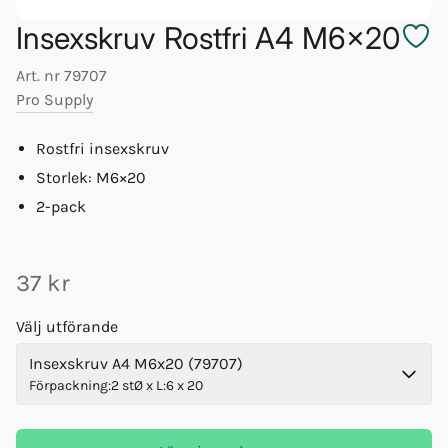
Insexskruv Rostfri A4 M6x20
Art. nr
79707
Pro Supply
Rostfri insexskruv
Storlek: M6×20
2-pack
37 kr
Välj utförande
Insexskruv A4 M6x20 (79707)
Förpackning
:
2 st
Ø x L
:
6 x 20