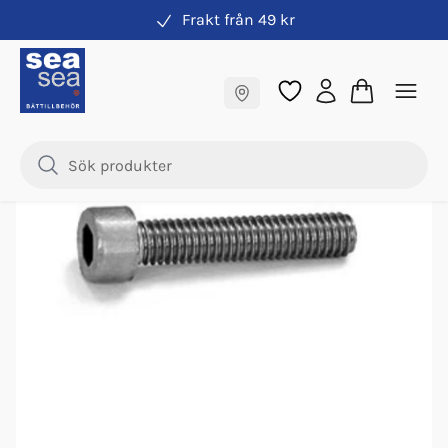
Frakt från 49 kr
Skruv Förpackade
Fraktfritt till butik
Samma pris online & i butik