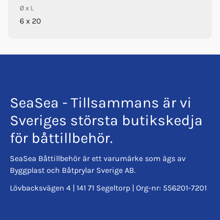
Ø x L
6 x 20
SeaSea - Tillsammans är vi
Sveriges största butikskedja
för båttillbehör.
SeaSea Båttillbehör är ett varumärke som ägs av
Byggplast och Båtprylar Sverige AB.
Lövbacksvägen 4 | 141 71 Segeltorp | Org-nr: 556201-7201