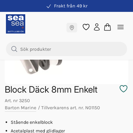
Frakt från 49 kr
Block Barton
Fraktfritt till butik
Samma pris online & i butik
Block Däck 8mm Enkelt
Art. nr
3250
Barton Marine
/
Tillverkarens art. nr.
N01150
Stående enkelblock
Acetalplast med glidlager