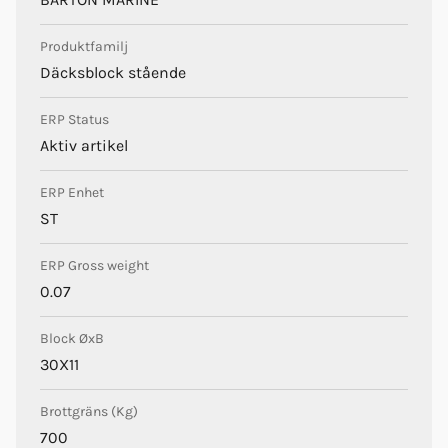
Produktfamilj
Däcksblock stående
ERP Status
Aktiv artikel
ERP Enhet
ST
ERP Gross weight
0.07
Block ØxB
30X11
Brottgräns (Kg)
700