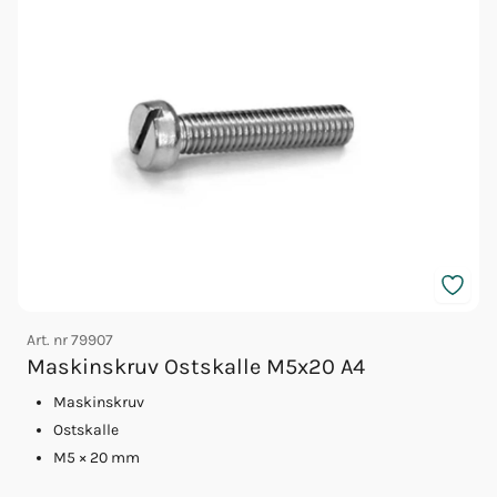
Art. nr
79907
A
Maskinskruv Ostskalle M5x20 A4
Maskinskruv
Ostskalle
M5 × 20 mm