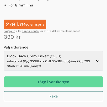
För 8 mm lina
279 kr
Medlemspris
Logga in
eller
skapa konto
för att ta del av medlemspriset.
390 kr
Välj utförande
Block Däck 8mm Enkelt (3250)
Arbetslast (Kg)
:
350
Block ØxB
:
30X11
Brottgräns (Kg)
:
700
Storlek
:
1
Ø Lina (mm)
:
8
Lägg i varukorgen
Paxa