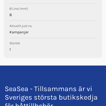
Ø Lina (mm)
8
Aktuellt just nu
Kampanjer
Storlek
1
SeaSea - Tillsammans är vi
Sveriges största butikskedja
för båttillbehör.