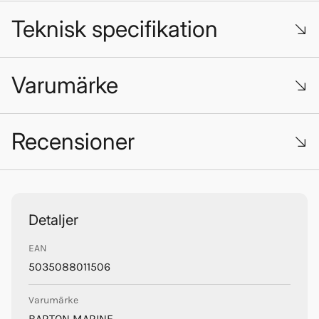
Teknisk specifikation
Varumärke
Montage: 5 mm skruv.
Recensioner
Trustpilot
Barton Marine
Detaljer
EAN
5035088011506
Varumärke
BARTON MARINE