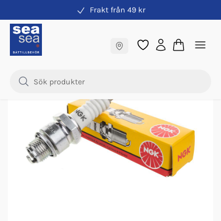
Frakt från 49 kr
Tändstift
Fraktfritt till butik
Samma pris online & i butik