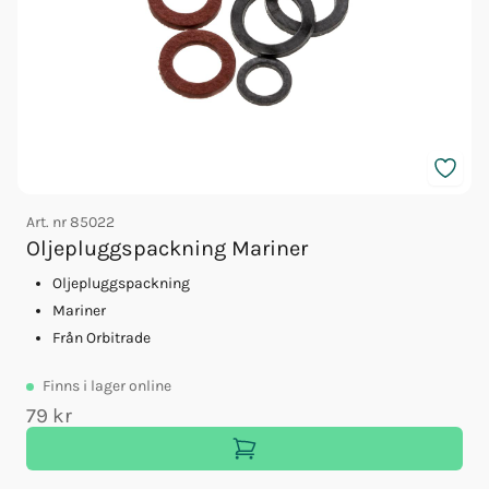
Art. nr
85022
A
Oljepluggspackning Mariner
Oljepluggspackning
Mariner
Från Orbitrade
Finns
i lager online
79 kr