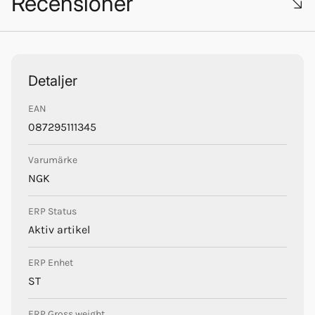
Recensioner
Trustpilot
Detaljer
EAN
NGK
087295111345
Varumärke
NGK
ERP Status
Aktiv artikel
ERP Enhet
ST
ERP Gross weight