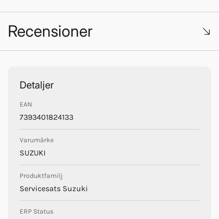
Recensioner
Trustpilot
Detaljer
EAN
Suzuki
7393401824133
Varumärke
SUZUKI
Produktfamilj
Servicesats Suzuki
ERP Status