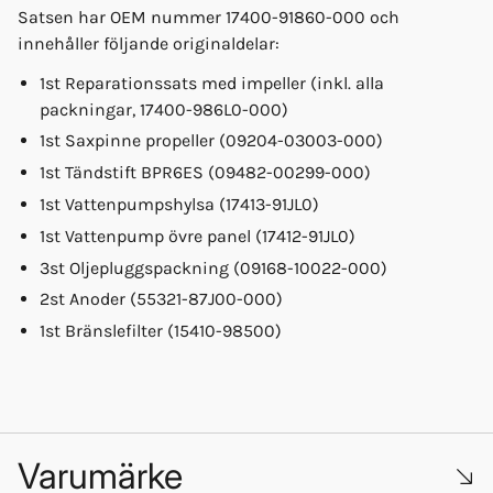
Satsen har OEM nummer 17400-91860-000 och
innehåller följande originaldelar:
1st Reparationssats med impeller (inkl. alla
packningar, 17400-986L0-000)
1st Saxpinne propeller (09204-03003-000)
1st Tändstift BPR6ES (09482-00299-000)
1st Vattenpumpshylsa (17413-91JL0)
1st Vattenpump övre panel (17412-91JL0)
3st Oljepluggspackning (09168-10022-000)
2st Anoder (55321-87J00-000)
1st Bränslefilter (15410-98500)
Varumärke