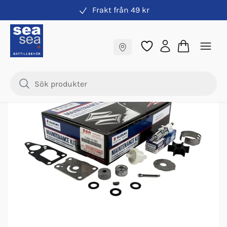
Frakt från 49 kr
Servicekit
Fraktfritt till butik
Samma pris online & i butik