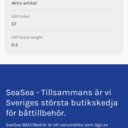
Aktiv artikel
ERP Enhet
ST
ERP Gross weight
0.3
SeaSea - Tillsammans är vi
Sveriges största butikskedja
för båttillbehör.
SeaSea Båttillbehör är ett varumärke som ägs av