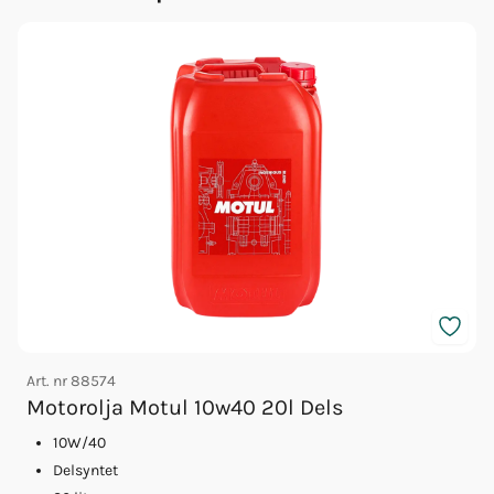
Art. nr
88574
A
Motorolja Motul 10w40 20l Dels
10W/40
Delsyntet