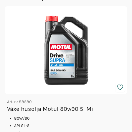
Art. nr
88580
A
Växelhusolja Motul 80w90 5l Mi
80W/90
API GL-5