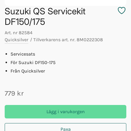
Suzuki QS Servicekit
DF150/175
Art. nr
82584
Quicksilver
/
Tillverkarens art. nr.
8M0222308
Servicesats
För Suzuki DF150-175
Från Quicksilver
779 kr
Lägg i varukorgen
Paxa