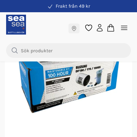
Frakt från 49 kr
Servicekit
Fraktfritt till butik
Nyhet
Samma pris online & i butik