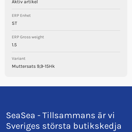
Aktiv artikel
ERP Enhet
ST
ERP Gross weight
1.5
Variant
Muttersats 9,9-15Hk
SeaSea - Tillsammans är vi
Sveriges största butikskedja