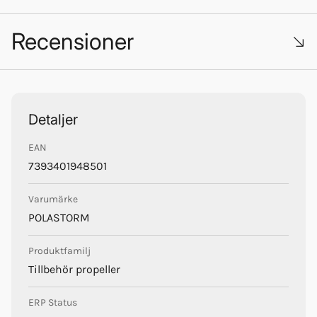
Yamaha_med_SeaSea_art.pdf
Recensioner
PolaStorm
Trustpilot
Detaljer
EAN
7393401948501
Varumärke
POLASTORM
Produktfamilj
Tillbehör propeller
ERP Status