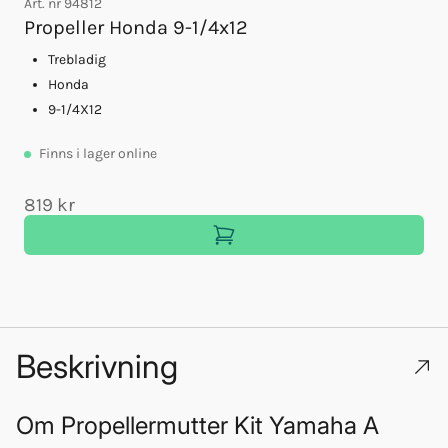
Art. nr
94812
A
Propeller Honda 9-1/4x12
Trebladig
Honda
9-1/4X12
Finns
i lager online
819 kr
Beskrivning
Om
Propellermutter Kit Yamaha A