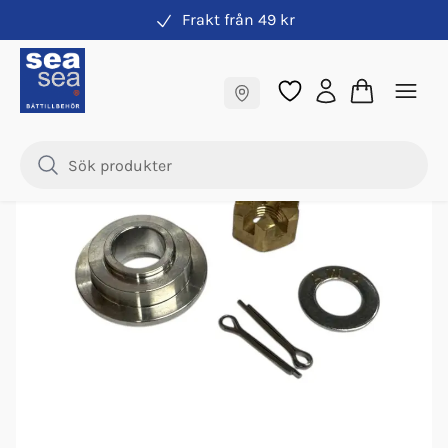
Frakt från 49 kr
Propeller
Fraktfritt till butik
Samma pris online & i butik