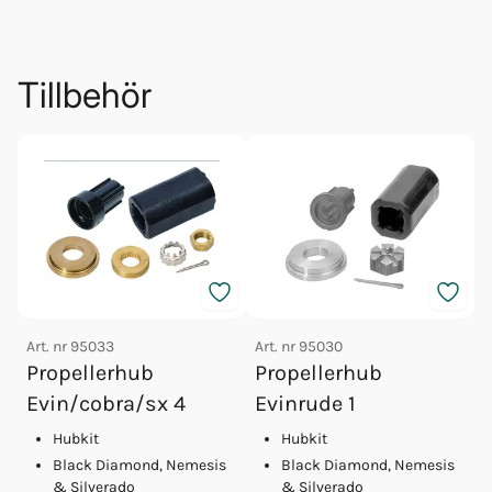
Tillbehör
Art. nr
95033
Art. nr
95030
Propellerhub
Propellerhub
A
Evin/cobra/sx 4
Evinrude 1
Hubkit
Hubkit
Black Diamond, Nemesis
Black Diamond, Nemesis
& Silverado
& Silverado