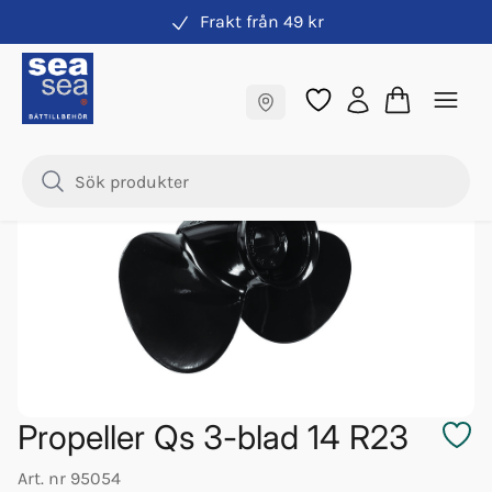
Frakt från 49 kr
Propeller
Fraktfritt till butik
Samma pris online & i butik
Propeller Qs 3-blad 14 R23
Art. nr
95054