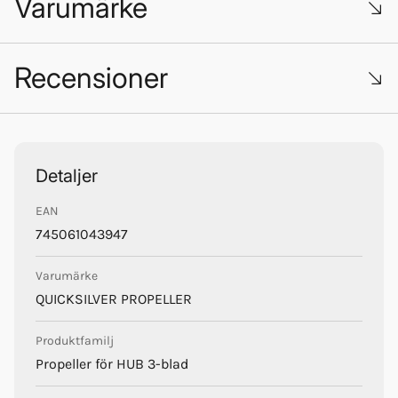
Varumärke
Recensioner
Trustpilot
Quicksilver Propellers
Detaljer
EAN
745061043947
Varumärke
QUICKSILVER PROPELLER
Produktfamilj
Propeller för HUB 3-blad