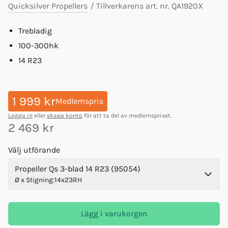
Quicksilver Propellers
/
Tillverkarens art. nr.
QA1920X
Trebladig
100-300hk
14 R23
1 999 kr
Medlemspris
Logga in
eller
skapa konto
för att ta del av medlemspriset.
2 469 kr
Välj utförande
Propeller Qs 3-blad 14 R23 (95054)
Ø x Stigning
:
14x23RH
Lägg i varukorgen