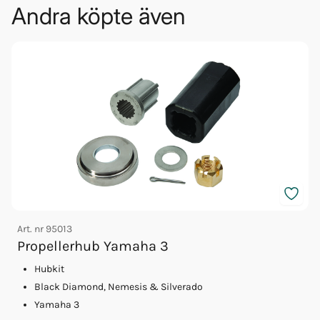
Andra köpte även
Art. nr
95013
Propellerhub Yamaha 3
Hubkit
A
Black Diamond, Nemesis & Silverado
Yamaha 3