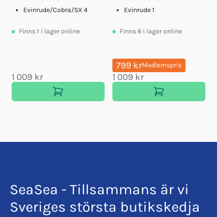
Evinrude/Cobra/SX 4
Evinrude 1
Finns
1
i lager online
Finns
6
i lager online
799 kr
Medlemspris
1 009 kr
1 009 kr
SeaSea - Tillsammans är vi
Sveriges största butikskedja