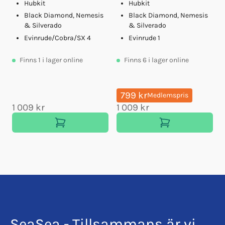
Hubkit
Hubkit
Black Diamond, Nemesis
Black Diamond, Nemesis
& Silverado
& Silverado
Evinrude/Cobra/SX 4
Evinrude 1
Finns
1
i lager online
Finns
6
i lager online
799 kr
Medlemspris
1 009 kr
1 009 kr
SeaSea - Tillsammans är vi