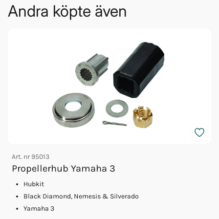
Andra köpte även
Art. nr
95013
Propellerhub Yamaha 3
Hubkit
A
Black Diamond, Nemesis & Silverado
Yamaha 3