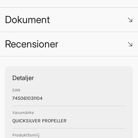
Dokument
Propeller_guide.pdf
Recensioner
Quicksilver Propellers
Trustpilot
Detaljer
EAN
745061031104
Varumärke
QUICKSILVER PROPELLER
Produktfamilj