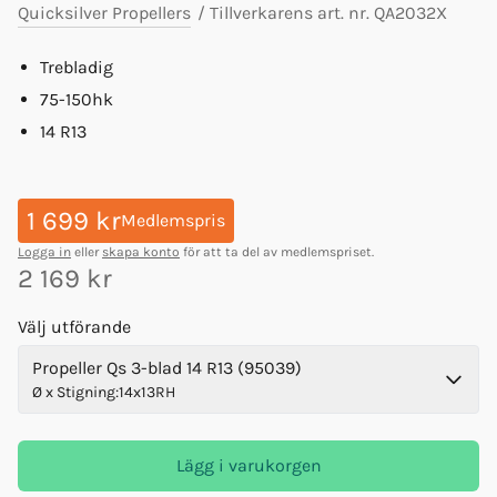
Quicksilver Propellers
/
Tillverkarens art. nr.
QA2032X
Trebladig
75-150hk
14 R13
1 699 kr
Medlemspris
Logga in
eller
skapa konto
för att ta del av medlemspriset.
2 169 kr
Välj utförande
Propeller Qs 3-blad 14 R13 (95039)
Ø x Stigning
:
14x13RH
Lägg i varukorgen