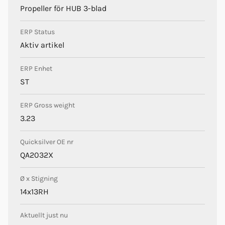
Propeller för HUB 3-blad
ERP Status
Aktiv artikel
ERP Enhet
ST
ERP Gross weight
3.23
Quicksilver OE nr
QA2032X
Ø x Stigning
14x13RH
Aktuellt just nu