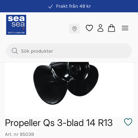
Frakt från 49 kr
Propeller
Fraktfritt till butik
Samma pris online & i butik
Propeller Qs 3-blad 14 R13
Art. nr
95039