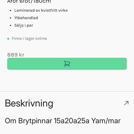
Åror 6fot/180cm
Laminerad av kvistfritt virke
Ytbehandlad
Säljs i par
Finns
i lager online
889 kr
Beskrivning
Om
Brytpinnar 15a20a25a Yam/mar