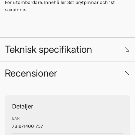
För utombordare. Innehåller 3st brytpinnar och 1st
saxpinne.
Teknisk specifikation
Recensioner
För val av rätt brytpinnar, se tabell.
Trustpilot
Detaljer
ARCHIMEDES-PENTA:
EAN
7319714001757
85003: AP50, AP50A,AP14, AP140, AP250, AP25S, A450,