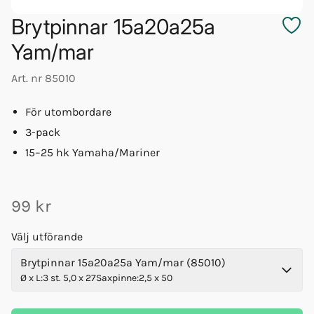
Brytpinnar 15a20a25a
Yam/mar
Art. nr
85010
För utombordare
3-pack
15–25 hk Yamaha/Mariner
99 kr
Välj utförande
Brytpinnar 15a20a25a Yam/mar (85010)
Ø x L
:
3 st. 5,0 x 27
Saxpinne
:
2,5 x 50