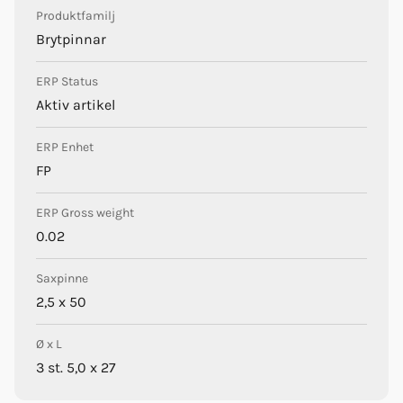
AP450, A9,0, A9,9 samt AP120.
Produktfamilj
Brytpinnar
ERP Status
CRESCENT:
Aktiv artikel
85003: MC5A, MC14, MC25S, MC40 samt MC45.
ERP Enhet
FP
ERP Gross weight
HONDA:
0.02
85003: 100 hk. 4-Takt.
Saxpinne
2,5 x 50
Ø x L
MARINER:
3 st. 5,0 x 27
85000: 2 hk.