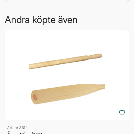
Andra köpte även
Art. nr
2314
A