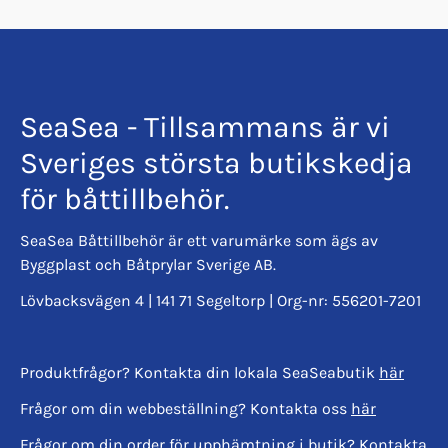
85001: 3,5-5 hk.
85002: 8 hk.
SeaSea - Tillsammans är vi
85003: 15-25 hk.
Sveriges största butikskedja
för båttillbehör.
MERCURY:
SeaSea Båttillbehör är ett varumärke som ägs av
Byggplast och Båtprylar Sverige AB.
85009: 2,2 hk.
Lövbacksvägen 4 | 141 71 Segeltorp | Org-nr: 556201-7201
Produktfrågor? Kontakta din lokala SeaSeabutik
här
MINN KOTA
Frågor om din webbeställning? Kontakta oss
här
85006: Endura C2, 30-55 Lbs, Riptide, 45-55 Lbs
Frågor om din order för upphämtning i butik? Kontakta