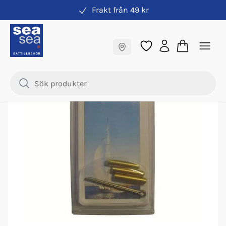
Frakt från 49 kr
Propeller
Fraktfritt till butik
Samma pris online & i butik