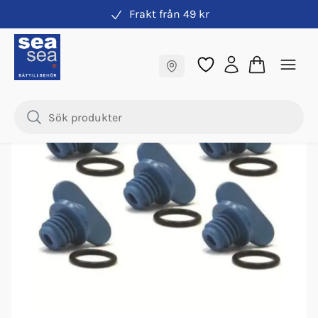
Frakt från 49 kr
Kylsystem
Fraktfritt till butik
Samma pris online & i butik