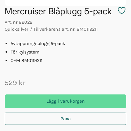
Mercruiser Blåplugg 5-pack
Art. nr
82022
Quicksilver
/
Tillverkarens art. nr.
8M0119211
Avtappningsplugg 5-pack
För kylsystem
OEM 8M0119211
529 kr
Lägg i varukorgen
Paxa