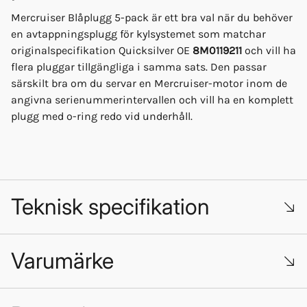
Mercruiser Blåplugg 5-pack är ett bra val när du behöver
en avtappningsplugg för kylsystemet som matchar
originalspecifikation Quicksilver OE
8M0119211
och vill ha
flera pluggar tillgängliga i samma sats. Den passar
särskilt bra om du servar en Mercruiser-motor inom de
angivna serienummerintervallen och vill ha en komplett
plugg med o-ring redo vid underhåll.
Teknisk specifikation
Varumärke
Produkt: Avtappningsplugg (blåplugg) för Mercruiser
Användningsområde: Kylsystem
Quicksilver OE nr: 8M0119211