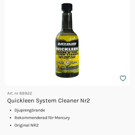
Art. nr
88922
A
Quickleen System Cleaner Nr2
Djuprengörande
Rekommenderad för Mercury
Original NR2