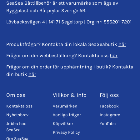
Du får en sats med
5 st
avtappningspluggar.
SeaSea Båttillbehör är ett varumärke som ägs av
Byggplast och Båtprylar Sverige AB.
Lövbacksvägen 4 | 141 71 Segeltorp | Org-nr: 556201-7201
Produktfrågor? Kontakta din lokala SeaSeabutik
här
Frågor om din webbeställning? Kontakta oss
här
Frågor om din order för upphämtning i butik? Kontakta
din butik
här
Om oss
Villkor & Info
Följ oss
Kontakta oss
Varumärken
Facebook
Nyhetsbrev
Vanliga frågor
Instagram
Jobba hos
Köpvillkor
YouTube
SeaSea
Privacy Policy
Om SeaSea