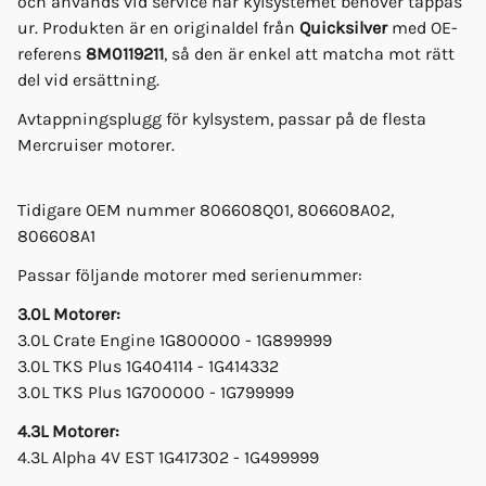
och används vid service när kylsystemet behöver tappas
ur. Produkten är en originaldel från
Quicksilver
med OE-
referens
8M0119211
, så den är enkel att matcha mot rätt
del vid ersättning.
Avtappningsplugg för kylsystem, passar på de flesta
Mercruiser motorer.
Tidigare OEM nummer 806608Q01, 806608A02,
806608A1
Passar följande motorer med serienummer:
3.0L Motorer:
3.0L Crate Engine 1G800000 - 1G899999
3.0L TKS Plus 1G404114 - 1G414332
3.0L TKS Plus 1G700000 - 1G799999
4.3L Motorer:
4.3L Alpha 4V EST 1G417302 - 1G499999