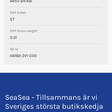
Aktiv artikel
ERP Enhet
ST
ERP Gross weight
0.31
OE nr
06192-ZV1-C00
SeaSea - Tillsammans är vi
Sveriges största butikskedja