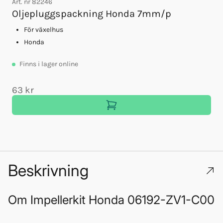
Art. nr
82246
A
Oljepluggspackning Honda 7mm/p
För växelhus
Honda
Finns
i lager online
63 kr
Beskrivning
Om
Impellerkit Honda 06192-ZV1-C00