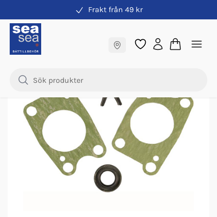
Frakt från 49 kr
Impeller & vattenpump
Fraktfritt till butik
Samma pris online & i butik