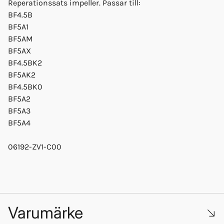
Reperationssats impeller. Passar till:
BF4.5B
BF5A1
BF5AM
BF5AX
BF4.5BK2
BF5AK2
BF4.5BK0
BF5A2
BF5A3
BF5A4
06192-ZV1-C00
Varumärke