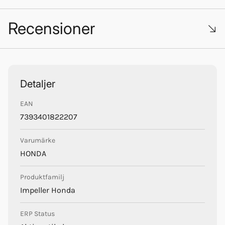
Recensioner
Trustpilot
Detaljer
EAN
Honda
7393401822207
Varumärke
HONDA
Produktfamilj
Impeller Honda
ERP Status