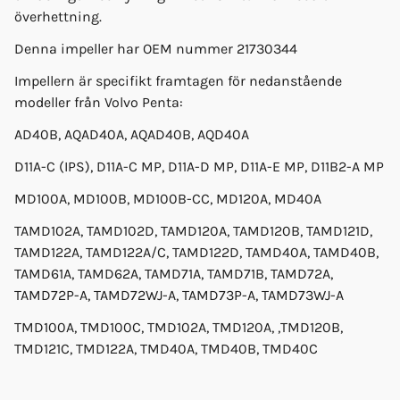
överhettning.
Denna impeller har OEM nummer 21730344
Impellern är specifikt framtagen för nedanstående
modeller från Volvo Penta:
AD40B, AQAD40A, AQAD40B, AQD40A
D11A-C (IPS), D11A-C MP, D11A-D MP, D11A-E MP, D11B2-A MP
MD100A, MD100B, MD100B-CC, MD120A, MD40A
TAMD102A, TAMD102D, TAMD120A, TAMD120B, TAMD121D,
TAMD122A, TAMD122A/C, TAMD122D, TAMD40A, TAMD40B,
TAMD61A, TAMD62A, TAMD71A, TAMD71B, TAMD72A,
TAMD72P-A, TAMD72WJ-A, TAMD73P-A, TAMD73WJ-A
TMD100A, TMD100C, TMD102A, TMD120A, ,TMD120B,
TMD121C, TMD122A, TMD40A, TMD40B, TMD40C