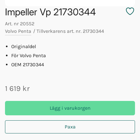
Impeller Vp 21730344
Art. nr
20552
Volvo Penta
/
Tillverkarens art. nr.
21730344
Originaldel
För Volvo Penta
OEM 21730344
1 619 kr
Lägg i varukorgen
Paxa