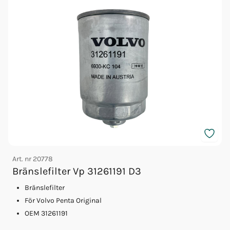
Art. nr
20778
A
Bränslefilter Vp 31261191 D3
Bränslefilter
För Volvo Penta Original
OEM 31261191