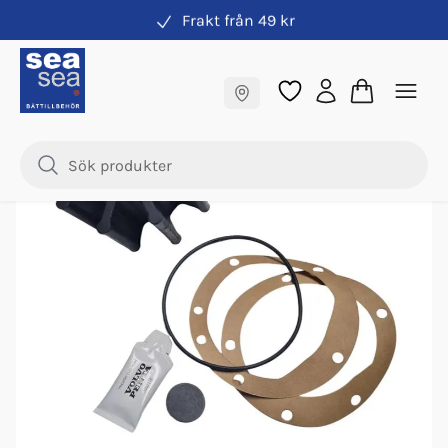
Frakt från 49 kr
Impeller & vattenpump
Fraktfritt till butik
Samma pris online & i butik