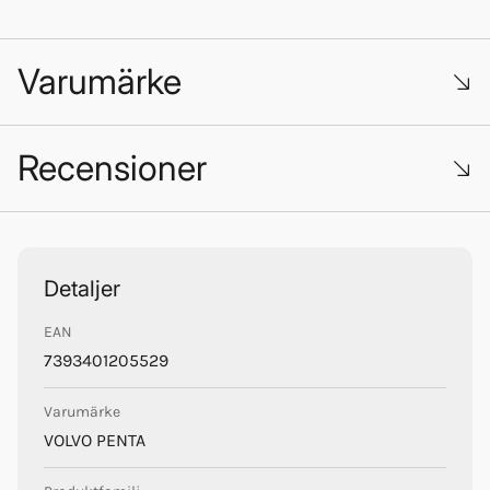
Varumärke
Recensioner
Trustpilot
Detaljer
EAN
Volvo Penta
7393401205529
Varumärke
VOLVO PENTA