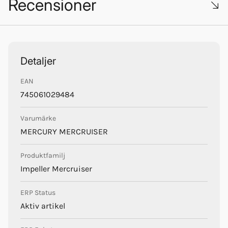
Recensioner
Mercury Mercruiser
Trustpilot
Detaljer
EAN
745061029484
Varumärke
MERCURY MERCRUISER
Produktfamilj
Impeller Mercruiser
ERP Status
Aktiv artikel