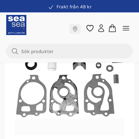
Frakt från 49 kr
Impeller & vattenpump
Fraktfritt till butik
Samma pris online & i butik