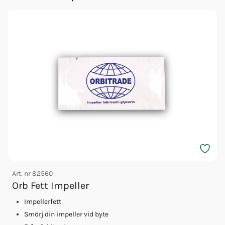
Art. nr
82560
A
Orb Fett Impeller
Impellerfett
Smörj din impeller vid byte