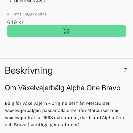
OEM 8M0124227
Finns
i lager online
649 kr
7
Beskrivning
Om
Växelvajerbälg Alpha One Bravo
Bälg för växelvajern - Originaldel från Mercruiser.
Växelvajerbälgen passar alla drev från Mercuiser med
växelvajer från år 1963 och framåt, däribland Alpha One
och Bravo (samtliga generationer).