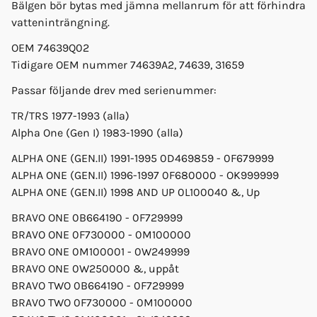
Bälgen bör bytas med jämna mellanrum för att förhindra
vatteninträngning.
OEM 74639Q02
Tidigare OEM nummer 74639A2, 74639, 31659
Passar följande drev med serienummer:
TR/TRS 1977-1993 (alla)
Alpha One (Gen I) 1983-1990 (alla)
ALPHA ONE (GEN.II) 1991-1995 0D469859 - 0F679999
ALPHA ONE (GEN.II) 1996-1997 0F680000 - OK999999
ALPHA ONE (GEN.II) 1998 AND UP 0L100040 &, Up
BRAVO ONE 0B664190 - 0F729999
BRAVO ONE 0F730000 - 0M100000
BRAVO ONE 0M100001 - 0W249999
BRAVO ONE 0W250000 &, uppåt
BRAVO TWO 0B664190 - 0F729999
BRAVO TWO 0F730000 - 0M100000