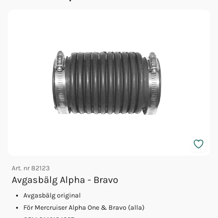
Art. nr
82123
A
Avgasbälg Alpha - Bravo
Avgasbälg original
För Mercruiser Alpha One & Bravo (alla)