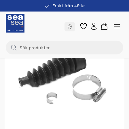
Frakt från 49 kr
Drevdelar & axeltätningar
Fraktfritt till butik
Samma pris online & i butik