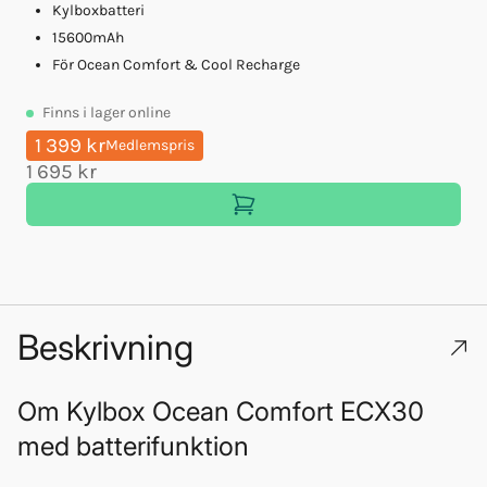
Kylboxbatteri
15600mAh
För Ocean Comfort & Cool Recharge
Finns
i lager online
1 399 kr
Medlemspris
1 695 kr
Beskrivning
Om
Kylbox Ocean Comfort ECX30
med batterifunktion