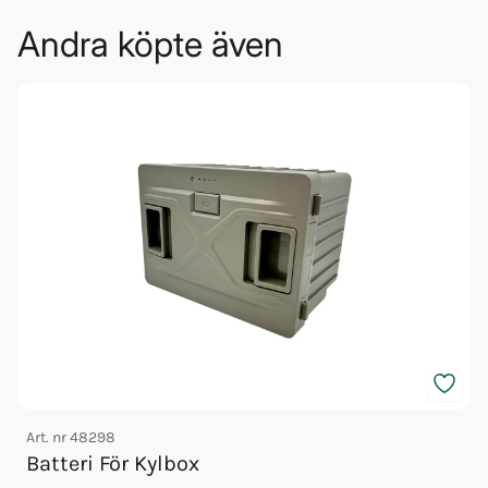
Andra köpte även
Art. nr
48298
A
Batteri För Kylbox