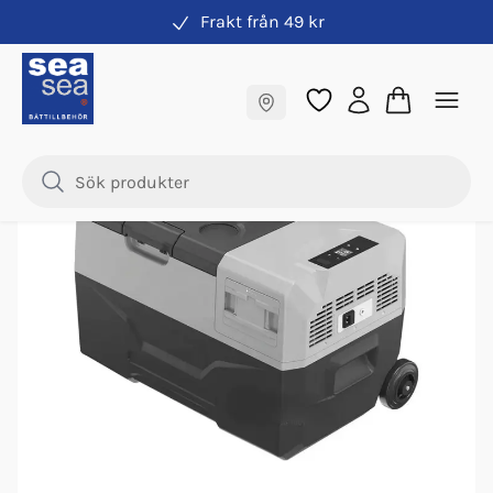
Frakt från 49 kr
Kylboxar
Fraktfritt till butik
Samma pris online & i butik