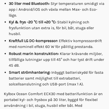
30 liter med Bluetooth:
Styr temperaturen smidigt via
app i Android/iOS och växla mellan Max- och Eco-
läge.
Kyl & frys -20 °C till +20 °C:
Stabil kylning och
frysfunktion utan extra is, för bil, båt, stuga eller
husbil.
Kraftfull LG DC-kompressor:
Effektiv kompressordrift
med nominell effekt 60 W för pålitlig prestanda.
Robust marin konstruktion:
Klarar krävande miljöer,
tillfälliga lutningar upp till 45° och har tyst drift under
45 dB.
Smart strömhantering:
Inbyggt batteriskydd för fasta
batterier samt möjlighet till extrabatteri,
solcellsanslutning och USB-port (max 1 A).
Kylbox Ocean Comfort ECX30 med batterifunktion är en
portabel kyl- och frysbox på 30 liter, byggd för flexibel
användning i bil, stuga, husbil eller båt. Med