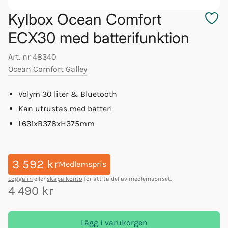
Kylbox Ocean Comfort
ECX30 med batterifunktion
Art. nr
48340
Ocean Comfort Galley
Volym 30 liter & Bluetooth
Kan utrustas med batteri
L631xB378xH375mm
3 592 kr
Medlemspris
Logga in
eller
skapa konto
för att ta del av medlemspriset.
4 490 kr
Lägg i varukorgen