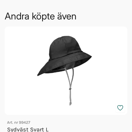
Andra köpte även
Art. nr
99427
A
Sydväst Svart L