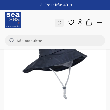
Frakt från 49 kr
Kläder Didriksons
Fraktfritt till butik
Samma pris online & i butik