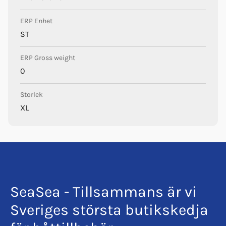
ERP Enhet
ST
ERP Gross weight
0
Storlek
XL
SeaSea - Tillsammans är vi
Sveriges största butikskedja