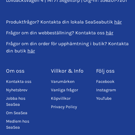
Lövbacksvägen 4 | 141 71 Segeltorp | Org-nr: 556201-7201
Produktfrågor? Kontakta din lokala SeaSeabutik
här
Frågor om din webbeställning? Kontakta oss
här
Frågor om din order för upphämtning i butik? Kontakta
din butik
här
Om oss
Villkor & Info
Följ oss
Kontakta oss
Varumärken
Facebook
Nyhetsbrev
Vanliga frågor
Instagram
Jobba hos
Köpvillkor
YouTube
SeaSea
Privacy Policy
Om SeaSea
Medlem hos
SeaSea