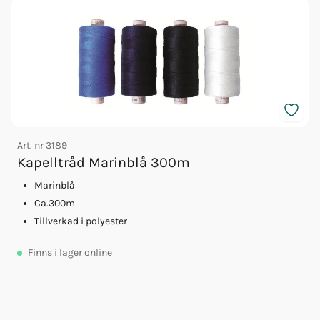
Art. nr
3189
Kapelltråd Marinblå 300m
Marinblå
Ca.300m
Tillverkad i polyester
A
Finns
i lager online