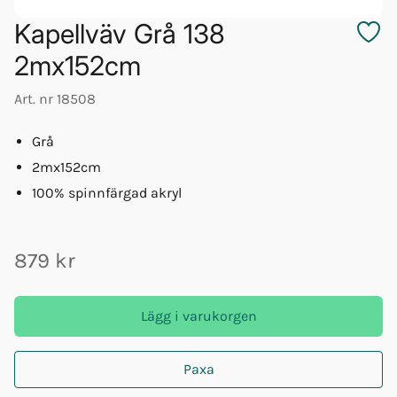
Kapellväv Grå 138
2mx152cm
Art. nr
18508
Grå
2mx152cm
100% spinnfärgad akryl
879 kr
Lägg i varukorgen
Paxa