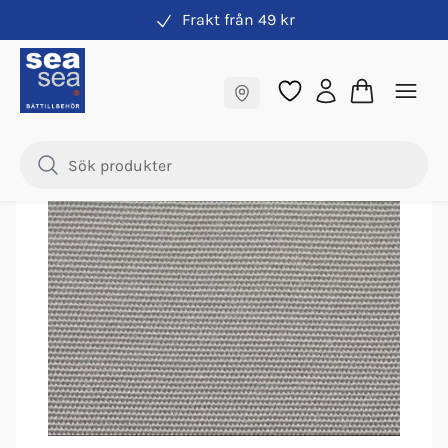
Frakt från 49 kr
Kapellväv
Fraktfritt till butik
Samma pris online & i butik