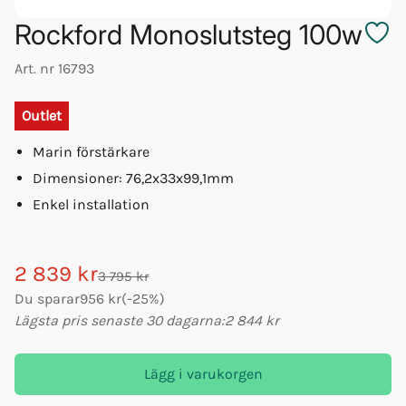
Rockford Monoslutsteg 100w
Art. nr
16793
Outlet
Marin förstärkare
Dimensioner: 76,2x33x99,1mm
Enkel installation
2 839 kr
3 795 kr
Du sparar
956 kr
(
-
25
%)
Lägsta pris senaste 30 dagarna:
2 844 kr
Lägg i varukorgen