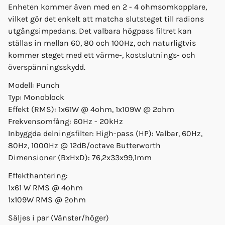
Enheten kommer även med en 2 - 4 ohmsomkopplare,
vilket gör det enkelt att matcha slutsteget till radions
utgångsimpedans. Det valbara högpass filtret kan
ställas in mellan 60, 80 och 100Hz, och naturligtvis
kommer steget med ett värme-, kostslutnings- och
överspänningsskydd.
Modell: Punch
Typ: Monoblock
Effekt (RMS): 1x61W @ 4ohm, 1x109W @ 2ohm
Frekvensomfång: 60Hz - 20kHz
Inbyggda delningsfilter: High-pass (HP): Valbar, 60Hz,
80Hz, 1000Hz @ 12dB/octave Butterworth
Dimensioner (BxHxD): 76,2x33x99,1mm
Effekthantering:
1x61 W RMS @ 4ohm
1x109W RMS @ 2ohm
Säljes i par (Vänster/höger)