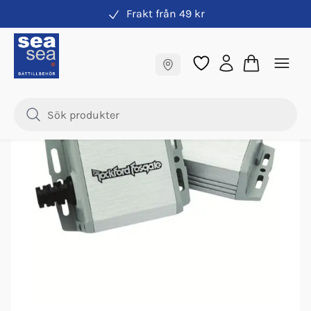
Frakt från 49 kr
Stereo
Fraktfritt till butik
-
25
%
Samma pris online & i butik