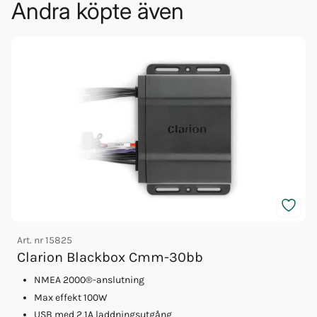
Andra köpte även
Art. nr
15825
Clarion Blackbox Cmm-30bb
A
NMEA 2000®-anslutning
Max effekt 100W
USB med 2,1A laddningsutgång