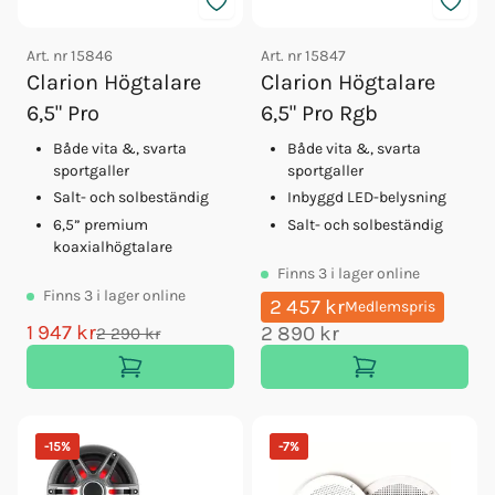
Art. nr
15846
Art. nr
15847
Clarion Högtalare
Clarion Högtalare
6,5" Pro
6,5" Pro Rgb
Både vita &, svarta
Både vita &, svarta
sportgaller
sportgaller
Salt- och solbeständig
Inbyggd LED-belysning
6,5” premium
Salt- och solbeständig
koaxialhögtalare
Finns
3
i lager online
Finns
3
i lager online
2 457 kr
Medlemspris
1 947 kr
2 890 kr
2 290 kr
-
15
%
-
7
%