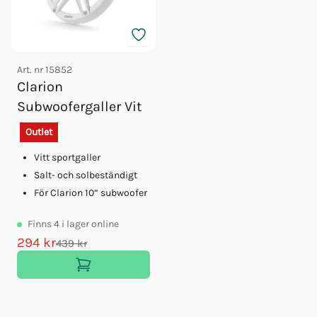
Art. nr
15852
Clarion
Subwoofergaller Vit
Outlet
Vitt sportgaller
Salt- och solbeständigt
För Clarion 10” subwoofer
Finns
4
i lager online
294 kr
439 kr