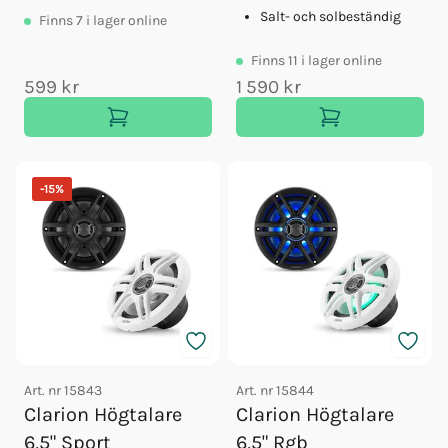
Salt- och solbeständig
Finns
7
i lager online
Finns
11
i lager online
599 kr
1 590 kr
-
15
%
Art. nr
15843
Art. nr
15844
Clarion Högtalare
Clarion Högtalare
6,5" Sport
6,5" Rgb