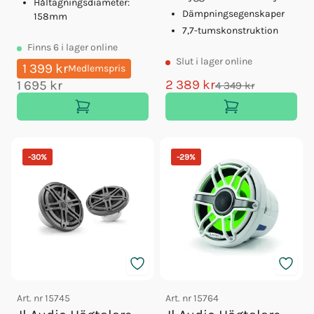
Håltagningsdiameter:
Dämpningsegenskaper
158mm
7,7-tumskonstruktion
Finns
6
i lager online
Slut
i lager online
1 399 kr
Medlemspris
2 389 kr
1 695 kr
4 349 kr
-
30
%
-
29
%
Art. nr
15745
Art. nr
15764