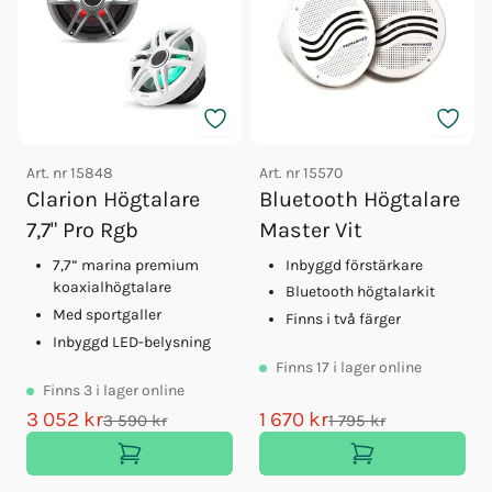
Art. nr
15570
Art. nr
15848
Bluetooth Högtalare
Clarion Högtalare
Master Vit
7,7" Pro Rgb
Inbyggd förstärkare
7,7” marina premium
koaxialhögtalare
Bluetooth högtalarkit
Med sportgaller
Finns i två färger
Inbyggd LED-belysning
Finns
17
i lager online
Finns
3
i lager online
3 052 kr
1 670 kr
3 590 kr
1 795 kr