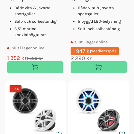
Både vita &, svarta
Både vita &, svarta
sportgaller
sportgaller
Salt- och solbeständig
Inbyggd LED-belysning
6,5” marina
Salt- och solbeständig
koaxialhögtalare
Slut
i lager online
Slut
i lager online
1 947 kr
Medlemspris
1 352 kr
2 290 kr
1 590 kr
-
15
%