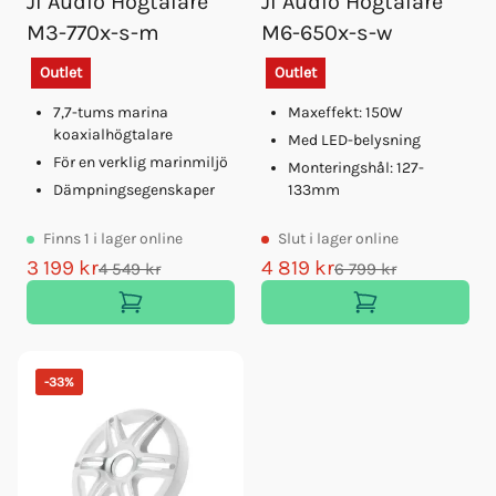
Jl Audio Högtalare
Jl Audio Högtalare
M3-770x-s-m
M6-650x-s-w
Outlet
Outlet
7,7-tums marina
Maxeffekt: 150W
koaxialhögtalare
Med LED-belysning
För en verklig marinmiljö
Monteringshål: 127-
Dämpningsegenskaper
133mm
Finns
1
i lager online
Slut
i lager online
3 199 kr
4 819 kr
4 549 kr
6 799 kr
-
33
%