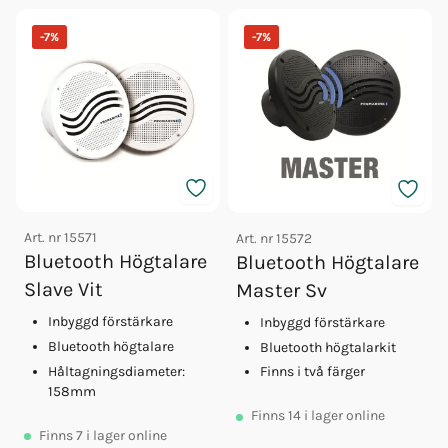
-
7
%
-
7
%
Art. nr
15571
Art. nr
15572
Bluetooth Högtalare
Bluetooth Högtalare
Slave Vit
Master Sv
Inbyggd förstärkare
Inbyggd förstärkare
Bluetooth högtalare
Bluetooth högtalarkit
Håltagningsdiameter:
Finns i två färger
158mm
Finns
14
i lager online
Finns
7
i lager online