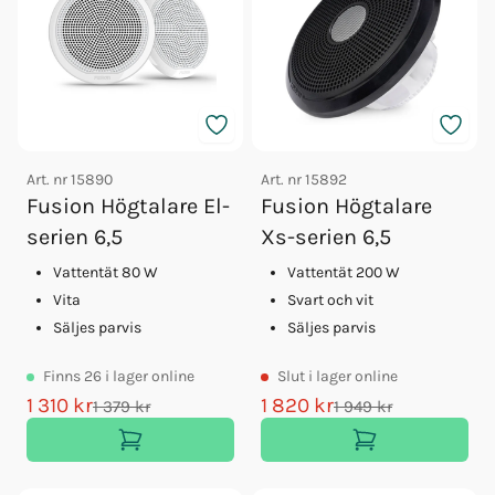
Clarion Högtalare 6,5" Pro
Clarion Högtalare 6,5" Pro Rgb
Clarion Högtalare 7,7" Pro Rgb
Bluetooth Högtalare Master Vit
Bluetooth Högtalare Slave Vit
Bluetooth Högtalare Master Sv
Bluetooth Högtalare Slave Sv
Art. nr
15890
Art. nr
15892
Jl Audio Högtalare M3-770x-c-w
Fusion Högtalare El-
Fusion Högtalare
Jl Audio Högtalare M3-770x-s-m
serien 6,5
Xs-serien 6,5
Jl Audio Högtalare M6-650x-s-w
Clarion Subwoofergaller Vit
Vattentät 80 W
Vattentät 200 W
Vita
Svart och vit
Säljes parvis
Säljes parvis
Finns
26
i lager online
Slut
i lager online
1 310 kr
1 820 kr
1 379 kr
1 949 kr