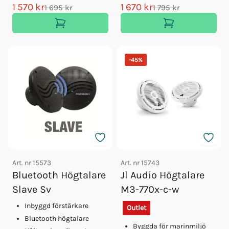
1 570 kr
1 670 kr
1 695 kr
1 795 kr
-
45
%
Art. nr
15573
Art. nr
15743
Bluetooth Högtalare
Jl Audio Högtalare
Slave Sv
M3-770x-c-w
Inbyggd förstärkare
Outlet
Bluetooth högtalare
Byggda för marinmiljö