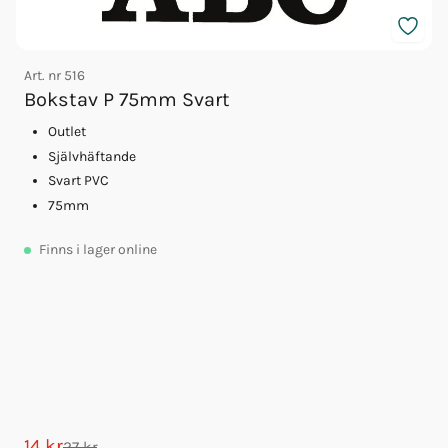
Art. nr
516
Bokstav P 75mm Svart
Outlet
Självhäftande
Svart PVC
75mm
A
Finns
i lager online
14 kr
1
27 kr