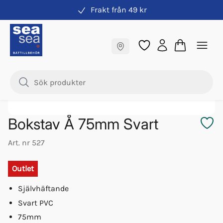
Frakt från 49 kr
Tejp
Fraktfritt till butik
-
48
%
Samma pris online & i butik
Bokstav Å 75mm Svart
Art. nr
527
Outlet
Självhäftande
Svart PVC
75mm