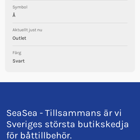
Symbol
Å
Aktuellt just nu
Outlet
Färg
Svart
SeaSea - Tillsammans är vi
Sveriges största butikskedja
för båttillbehör.