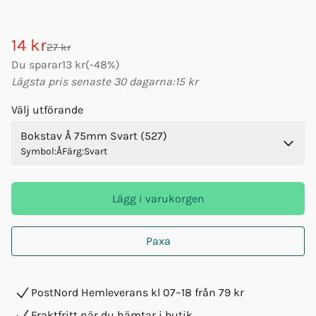
14 kr
27 kr
Du sparar
13 kr
(
-
48
%)
Lägsta pris senaste 30 dagarna:
15 kr
Välj utförande
Bokstav Å 75mm Svart (527)
Symbol
:
Å
Färg
:
Svart
Lägg i varukorgen
Paxa
PostNord Hemleverans kl 07–18 från 79 kr
Fraktfritt när du hämtar i butik