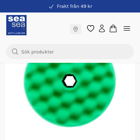
Frakt från 49 kr
Polermaskin
Fraktfritt till butik
Samma pris online & i butik