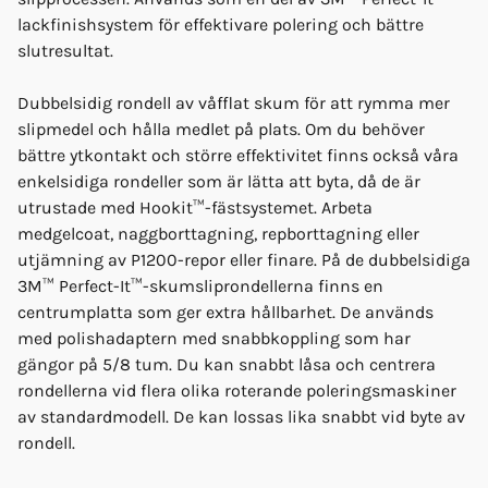
lackfinishsystem för effektivare polering och bättre
slutresultat.
Dubbelsidig rondell av våfflat skum för att rymma mer
slipmedel och hålla medlet på plats. Om du behöver
bättre ytkontakt och större effektivitet finns också våra
enkelsidiga rondeller som är lätta att byta, då de är
utrustade med Hookit™-fästsystemet. Arbeta
medgelcoat, naggborttagning, repborttagning eller
utjämning av P1200-repor eller finare. På de dubbelsidiga
3M™ Perfect-It™-skumsliprondellerna finns en
centrumplatta som ger extra hållbarhet. De används
med polishadaptern med snabbkoppling som har
gängor på 5/8 tum. Du kan snabbt låsa och centrera
rondellerna vid flera olika roterande poleringsmaskiner
av standardmodell. De kan lossas lika snabbt vid byte av
rondell.