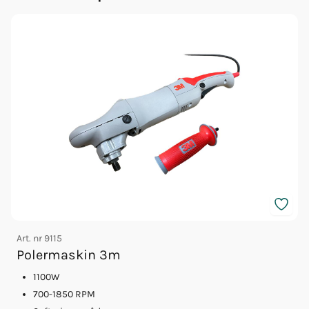
Art. nr
9115
A
Polermaskin 3m
1100W
700-1850 RPM