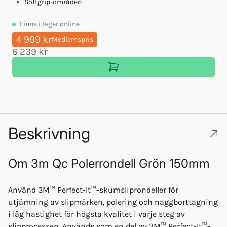
Softgrip-områden
Finns
i lager online
4 999 kr
Medlemspris
6 239 kr
Beskrivning
Om
3m Qc Polerrondell Grön 150mm
Använd 3M™ Perfect-It™-skumsliprondeller för
utjämning av slipmärken, polering och naggborttagning
i låg hastighet för högsta kvalitet i varje steg av
slipprocessen. Används som en del av 3M™ Perfect-It™-