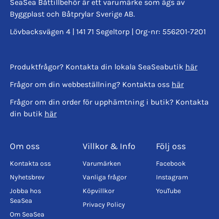
SeaSea Båttillbehör är ett varumärke som ägs av
Byggplast och Båtprylar Sverige AB.
Lövbacksvägen 4 | 141 71 Segeltorp | Org-nr: 556201-7201
Produktfrågor? Kontakta din lokala SeaSeabutik
här
Frågor om din webbeställning? Kontakta oss
här
Frågor om din order för upphämtning i butik? Kontakta
din butik
här
Om oss
Villkor & Info
Följ oss
Kontakta oss
Varumärken
Facebook
Nyhetsbrev
Vanliga frågor
Instagram
Jobba hos
Köpvillkor
YouTube
SeaSea
Privacy Policy
Om SeaSea