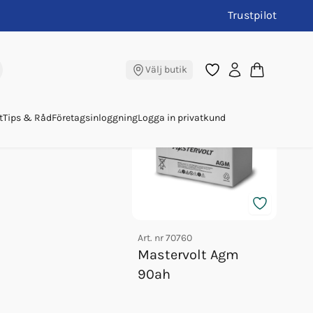
Trustpilot
r 12/25
Toppsäljare
Välj butik
t
Tips & Råd
Företagsinloggning
Logga in privatkund
Art. nr
70760
Art. nr
Mastervolt Agm
Mast
90ah
Lite