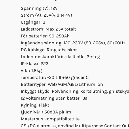
Spänning (V): 12V
Ström (A): 25A(vid 14,4V)
Utgångar: 3
Laddström: Max 25A totalt
För batterier: 50-250Ah
Ingående spänning: 120-230V (90-265V), 50/60Hz
DC kablage: Ringkabelskor
Laddningskaraktäristik: IUoUo, 3-steg+
IP-klass: IP23
Vikt: 1,8kg
Temperatur: -20 till +50 grader C
Batterityper: Wet/AGM/GEL/Lithium Ion
Inbyggt skydd: Polvändning, kortslutning, gnistsky
12 voltsmatning utan batteri: Ja
Kylning: Fläkt
Ljudnivå: <,50dBA på 1m
Masterbus kompatiblitet: Ja
CSI/DC alarm: Ja, använd Multipurpose Contact Ou