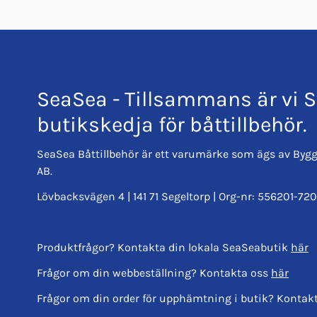
70713_IgnitionProtection_44010250_1912.pdf
ChargeMaster-SetupInstructions.pdf
SeaSea - Tillsammans är vi S
butikskedja för båttillbehör.
SeaSea Båttillbehör är ett varumärke som ägs av Bygg
AB.
Lövbacksvägen 4 | 141 71 Segeltorp | Org-nr: 556201-720
Produktfrågor? Kontakta din lokala SeaSeabutik
här
Frågor om din webbeställning? Kontakta oss
här
Frågor om din order för upphämtning i butik? Kontak