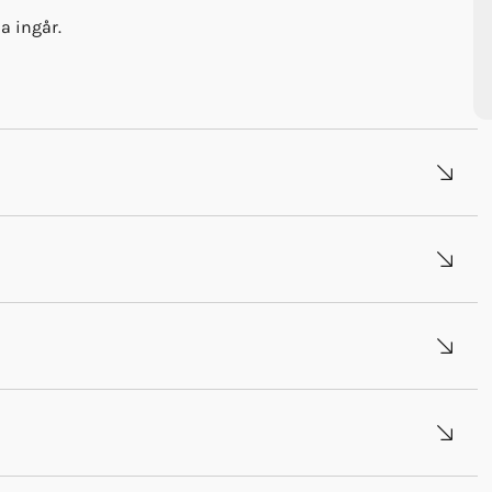
a ingår.
G_1912.pdf
12.pdf