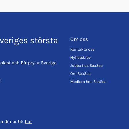
veriges största
Om oss
Kontakta oss
Nyhetsbrev
plast och Båtprylar Sverige
Jobba hos SeaSea
Om SeaSea
1
Medlem hos SeaSea
ta din butik
här