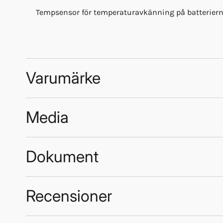
Tempsensor för temperaturavkänning på batteriern
Varumärke
Media
Mastervolt
Dokument
Why Mastervolt ChargeMaster Plus is the next
generation of battery chargers
70710_Chargemaster-batteriladdare_1912.pdf
Recensioner
70713_10000001811_01_Manual_Chargemaster1_vI_EN
70713_10000009318_01_Safety_Chargemaster_ENG_19
Trustpilot