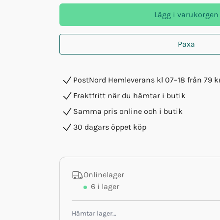
Lägg i varukorgen
Paxa
PostNord Hemleverans kl 07–18 från 79 k
Fraktfritt när du hämtar i butik
Samma pris online och i butik
30 dagars öppet köp
Onlinelager
6
i lager
Hämtar lager…