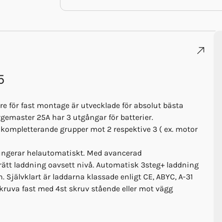
5
re för fast montage är utvecklade för absolut bästa
argemaster 25A har 3 utgångar för batterier.
kompletterande grupper mot 2 respektive 3 ( ex. motor
 fungerar helautomatiskt. Med avancerad
d rätt laddning oavsett nivå. Automatisk 3steg+ laddning
n. Självklart är laddarna klassade enligt CE, ABYC, A-31
 skruva fast med 4st skruv stående eller mot vägg