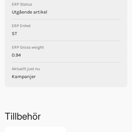
Längd strömkabel (in): 1.4m
ERP Status
App support: CTEK App för Android och IOS
Utgående artikel
Mått (L x B x H): 235x88x52mm
Nettovikt (enhet med kablar): 0.675kg
ERP Enhet
Användargränssnitt: LED symboler, Smartphone display
ST
Löstagbar laddkabel längd (ut): 2m
Förpackningsmått (L x B x H): 288 178x55mm
ERP Gross weight
Garanti: 5 år
0.94
Aktuellt just nu
Kampanjer
Tillbehör