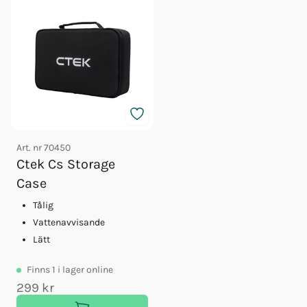
Art. nr
70450
Ctek Cs Storage
Case
Tålig
Vattenavvisande
Lätt
Finns
1
i lager online
299 kr