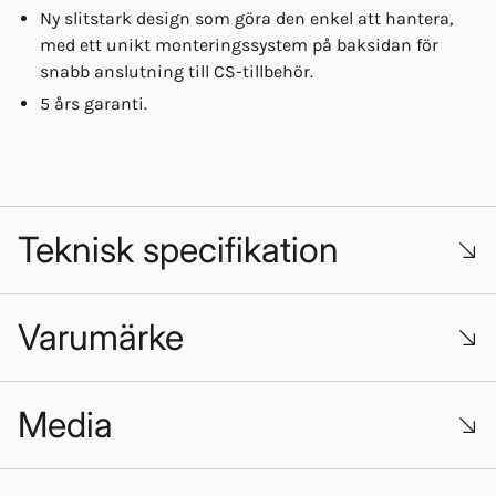
Ny slitstark design som göra den enkel att hantera,
med ett unikt monteringssystem på baksidan för
snabb anslutning till CS-tillbehör.
5 års garanti.
Teknisk specifikation
Varumärke
Batterikapacitet: 3–180Ah
Batterikapacitet CEC-400: 3–180Ah
Laddningskategori: AC laddning
Backström*: Mindre än 1.5Ah/månad
Media
Batterispänning: 12V
Batterikemi: Bly-syra, Litiumjon
Driftstemperatur: -30°C till +50°C