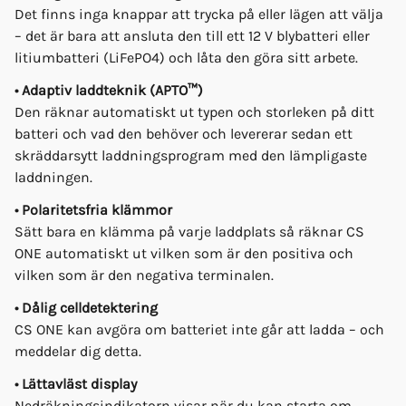
Det finns inga knappar att trycka på eller lägen att välja
– det är bara att ansluta den till ett 12 V blybatteri eller
litiumbatteri (LiFePO4) och låta den göra sitt arbete.
• Adaptiv laddteknik (APTO™)
Den räknar automatiskt ut typen och storleken på ditt
batteri och vad den behöver och levererar sedan ett
skräddarsytt laddningsprogram med den lämpligaste
laddningen.
• Polaritetsfria klämmor
Sätt bara en klämma på varje laddplats så räknar CS
ONE automatiskt ut vilken som är den positiva och
vilken som är den negativa terminalen.
• Dålig celldetektering
CS ONE kan avgöra om batteriet inte går att ladda – och
meddelar dig detta.
• Lättavläst display
Nedräkningsindikatorn visar när du kan starta om