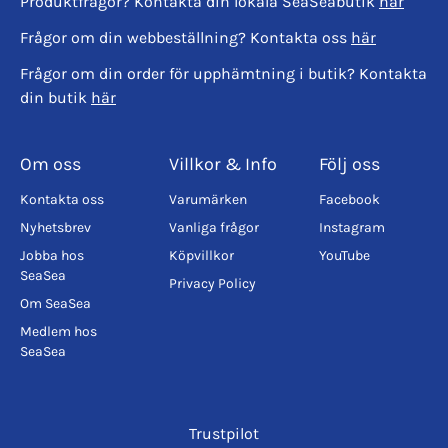
Produktfrågor? Kontakta din lokala SeaSeabutik
här
Frågor om din webbeställning? Kontakta oss
här
Frågor om din order för upphämtning i butik? Kontakta
din butik
här
Om oss
Villkor & Info
Följ oss
Kontakta oss
Varumärken
Facebook
Nyhetsbrev
Vanliga frågor
Instagram
Jobba hos
Köpvillkor
YouTube
SeaSea
Privacy Policy
Om SeaSea
Medlem hos
SeaSea
Trustpilot