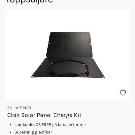
Art. nr
70449
A
Ctek Solar Panel Charge Kit
Laddar din CS FREE på bara en timme
Supertålig glasfiber