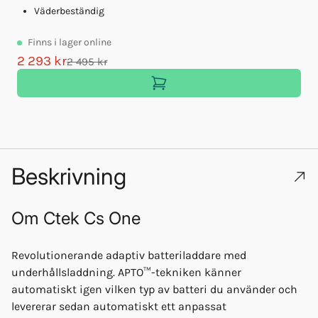
Väderbeständig
Finns
i lager online
2 293 kr
1
2 495 kr
Beskrivning
Om
Ctek Cs One
Revolutionerande adaptiv batteriladdare med
underhållsladdning. APTO™-tekniken känner
automatiskt igen vilken typ av batteri du använder och
levererar sedan automatiskt ett anpassat