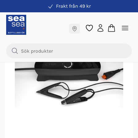
Frakt från 49 kr
Batteriladdare
Fraktfritt till butik
-
10
%
Samma pris online & i butik