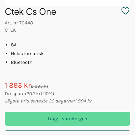
Ctek Cs One
Art. nr
70448
CTEK
8A
Helautomatisk
Bluetooth
1 893 kr
2 095 kr
Du sparar
202 kr
(
-
10
%)
Lägsta pris senaste 30 dagarna:
1 894 kr
Lägg i varukorgen