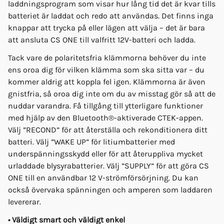
laddningsprogram som visar hur lång tid det är kvar tills
batteriet är laddat och redo att användas. Det finns inga
knappar att trycka på eller lägen att välja – det är bara
att ansluta CS ONE till valfritt 12V-batteri och ladda.
Tack vare de polaritetsfria klämmorna behöver du inte
ens oroa dig för vilken klämma som ska sitta var – du
kommer aldrig att koppla fel igen. Klämmorna är även
gnistfria, så oroa dig inte om du av misstag gör så att de
nuddar varandra. Få tillgång till ytterligare funktioner
med hjälp av den Bluetooth®-aktiverade CTEK-appen.
Välj ”RECOND” för att återställa och rekonditionera ditt
batteri. Välj ”WAKE UP” för litiumbatterier med
underspänningsskydd eller för att återuppliva mycket
urladdade blysyrabatterier. Välj ”SUPPLY” för att göra CS
ONE till en användbar 12 V-strömförsörjning. Du kan
också övervaka spänningen och amperen som laddaren
levererar.
• Väldigt smart och väldigt enkel