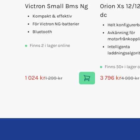
Victron Small Bms Ng
Orion Xs 12/1
dc
Kompakt & effektiv
För Victron NG-batterier
Helt konfigurerb
Bluetooth
Avkänning för
motorfrånkoppl
Finns
2
i lager online
Intelligenta
laddningsalgori
Finns
50+
i lager 
1 024 kr
3 796 kr
1 299 kr
4 999 kr