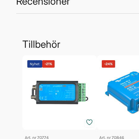
Recensioner
Trustpilot
Tillbehör
Nyhet
-
21
%
-
24
%
Art. nr
70774
Art. nr
70846