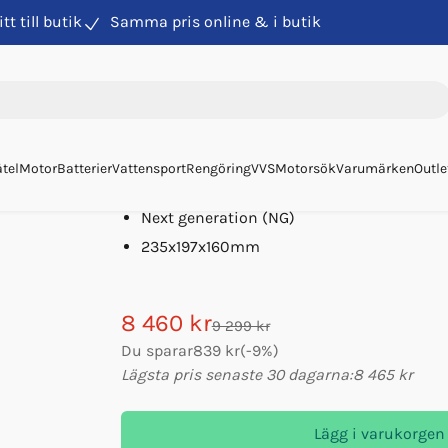
itt till butik
Samma pris online & i butik
ingsbatteri
Litium Victron Ng 100ah 12,8v
Litium Victron Ng 100ah 
Art. nr
70770
Victron Energy
/
Tillverkarens art. nr.
BAT512
tel
Motor
Batterier
Vattensport
Rengöring
VVS
Motorsök
Varumärken
Outle
Kompakt 100Ah
Next generation (NG)
235x197x160mm
8 460 kr
9 299 kr
Du sparar
839 kr
(
-
9
%)
Lägsta pris senaste 30 dagarna:
8 465 kr
Lägg i varukorgen