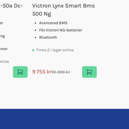
2-50a Dc-
Victron Lynx Smart Bms
500 Ng
ar
Avancerad BMS
För Victron NG-batterier
ing
Bluetooth
tmer
Finns
2
i lager online
online
9 755 kr
10 399 kr