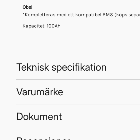
Obs!
*Kompletteras med ett kompatibel BMS (köps separat) f
Kapacitet: 100Ah
Teknisk specifikation
Varumärke
Specifikationer:
Kapacitet: 100Ah
Höjd: 235 mm
Dokument
Bredd: 197 mm
Djup: 160 mm
Vikt: 9 kg
70770_Manual.pdf
Victron Energy