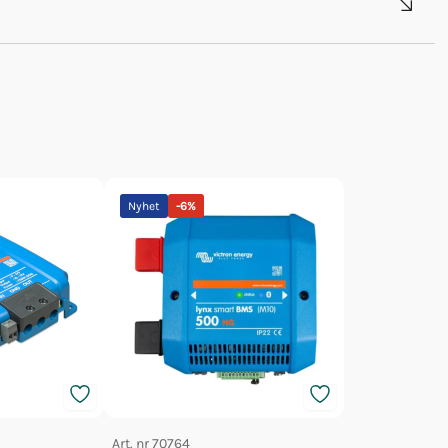
Nyhet
-
6
%
Art. nr
70764