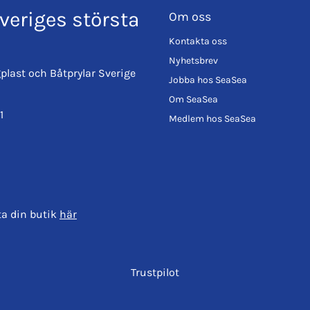
veriges största
Om oss
Kontakta oss
Nyhetsbrev
plast och Båtprylar Sverige
Jobba hos SeaSea
Om SeaSea
1
Medlem hos SeaSea
ta din butik
här
Trustpilot