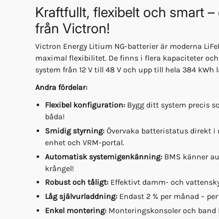
Kraftfullt, flexibelt och smart 
från Victron!
Victron Energy Litium NG-batterier är moderna LiFe
maximal flexibilitet. De finns i flera kapaciteter och 
system från 12 V till 48 V och upp till hela 384 kWh 
Andra fördelar:
Flexibel konfiguration:
Bygg ditt system precis so
båda!
Smidig styrning:
Övervaka batteristatus direkt i 
enhet och VRM-portal.
Automatisk systemigenkänning:
BMS känner auto
krångel!
Robust och tåligt:
Effektivt damm- och vattenskyd
Låg självurladdning:
Endast 2 % per månad – perfe
Enkel montering:
Monteringskonsoler och band bo