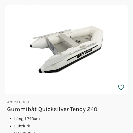
Art. nr
80381
A
Gummibåt Quicksilver Tendy 240
Längd 240cm
Luftdurk