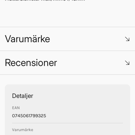
Varumärke
Recensioner
Trustpilot
Detaljer
EAN
Quicksilver
0745061799325
Varumärke