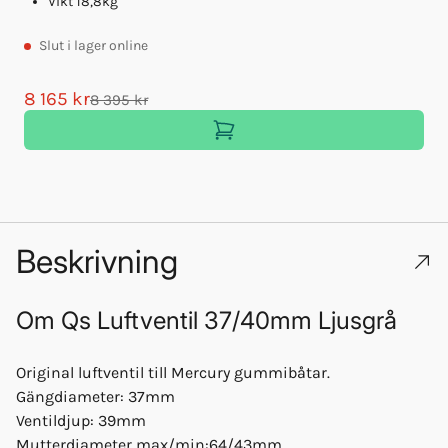
Vikt 18,8kg
Slut
i lager online
8 165 kr
8 395 kr
Beskrivning
Om
Qs Luftventil 37/40mm Ljusgrå
Original luftventil till Mercury gummibåtar.
Gängdiameter: 37mm
Ventildjup: 39mm
Mutterdiameter max/min:64/43mm