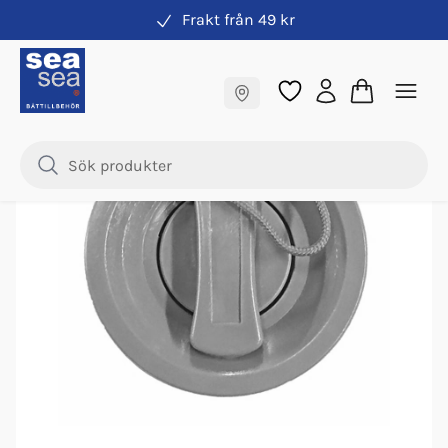
Frakt från 49 kr
Tillbehör & reservdelar gummibåtar
Fraktfritt till butik
-
51
%
Samma pris online & i butik