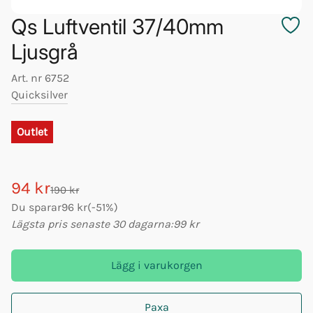
Qs Luftventil 37/40mm
Ljusgrå
Art. nr
6752
Quicksilver
Outlet
94 kr
190 kr
Du sparar
96 kr
(
-
51
%)
Lägsta pris senaste 30 dagarna:
99 kr
Lägg i varukorgen
Paxa