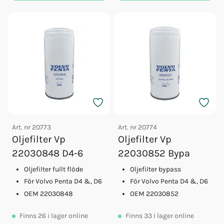
Art. nr
20773
Art. nr
20774
Oljefilter Vp
Oljefilter Vp
22030848 D4-6
22030852 Bypa
Oljefilter fullt flöde
Oljefilter bypass
För Volvo Penta D4 &, D6
För Volvo Penta D4 &, D6
OEM 22030848
OEM 22030852
Finns
26
i lager online
Finns
33
i lager online