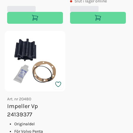
Slut
i lager online
Art. nr
20480
Impeller Vp
24139377
Originaldel
För Volvo Penta