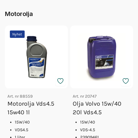
Motorolja
Nyhet
Art. nr
88559
Art. nr
20747
Motorolja Vds4.5
Olja Volvo 15w/40
15w40 1l
20l Vds4.5
15W/40
15W/40
VDS4.5
VDS-4.5
1 liter
23909461