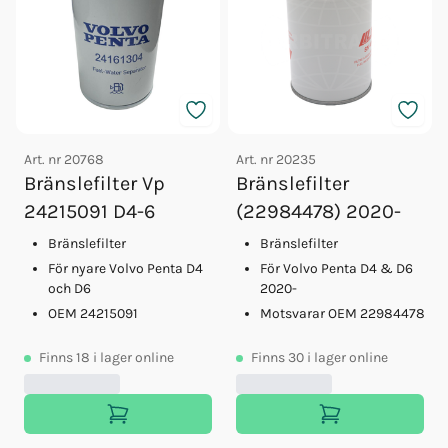
Art. nr
20768
Art. nr
20235
Bränslefilter Vp
Bränslefilter
24215091 D4-6
(22984478) 2020-
Bränslefilter
Bränslefilter
För nyare Volvo Penta D4
För Volvo Penta D4 & D6
och D6
2020-
OEM 24215091
Motsvarar OEM 22984478
Finns
18
i lager online
Finns
30
i lager online