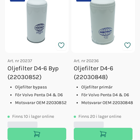
Art. nr
20237
Art. nr
20236
Oljefilter D4-6 Byp
Oljefilter D4-6
(22030852)
(22030848)
Oljefilter bypass
Oljefilter primär
För Volvo Penta D4 & D6
För Volvo Penta D4 & D6
Motsvarar OEM 22030852
Motsvarar OEM 22030848
Finns
10
i lager online
Finns
20
i lager online