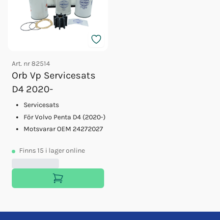
Art. nr
82514
Orb Vp Servicesats
D4 2020-
Servicesats
För Volvo Penta D4 (2020-)
Motsvarar OEM 24272027
Finns
15
i lager online