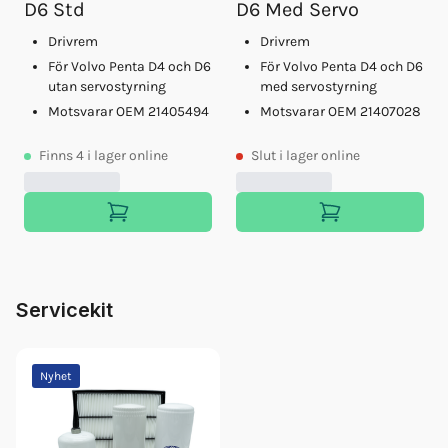
D6 Std
D6 Med Servo
Drivrem
Drivrem
För Volvo Penta D4 och D6
För Volvo Penta D4 och D6
utan servostyrning
med servostyrning
Motsvarar OEM 21405494
Motsvarar OEM 21407028
Finns
4
i lager online
Slut
i lager online
Servicekit
Nyhet