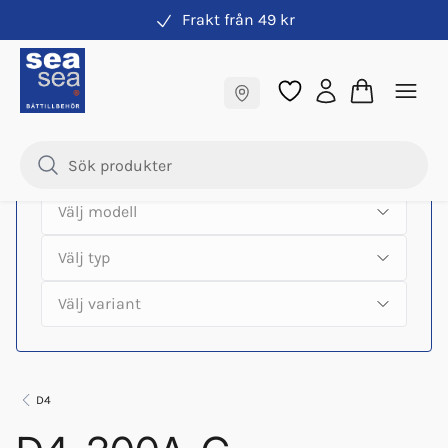
Frakt från 49 kr
Hitta rätt produkter till din båtmotor
Fraktfritt till butik
Samma pris online & i butik
D4