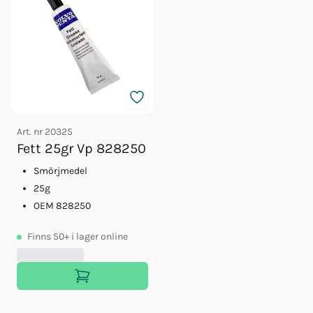
Art. nr
20325
Fett 25gr Vp 828250
Smörjmedel
25g
OEM 828250
Finns
50+
i lager online