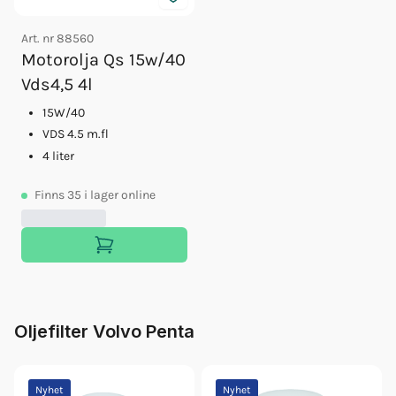
Art. nr
88560
Motorolja Qs 15w/40
Vds4,5 4l
15W/40
VDS 4.5 m.fl
4 liter
Finns
35
i lager online
Oljefilter Volvo Penta
Nyhet
Nyhet